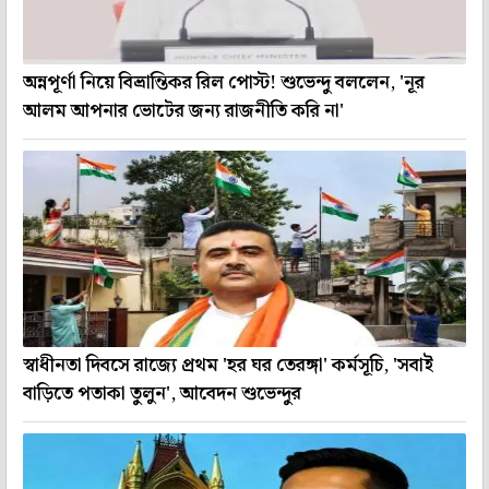
অন্নপূর্ণা নিয়ে বিভ্রান্তিকর রিল পোস্ট! শুভেন্দু বললেন, 'নূর
আলম আপনার ভোটের জন্য রাজনীতি করি না'
স্বাধীনতা দিবসে রাজ্যে প্রথম 'হর ঘর তেরঙ্গা' কর্মসূচি, 'সবাই
বাড়িতে পতাকা তুলুন', আবেদন শুভেন্দুর