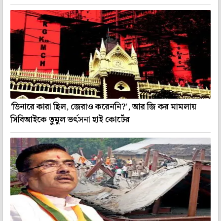
'ডিনারে কারা ছিল, জেরাও করেননি?', আর জি কর মামলায়
সিবিআইকে তুমুল ভর্ৎসনা হাই কোর্টের