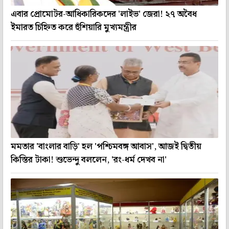
এবার প্রোমোটর-আধিকারিকদের 'লাইভ' জেরা! ২৭ অবৈধ
ইমারত চিহ্নিত করে হুঁশিয়ারি মুখ্যমন্ত্রীর
মমতার 'বাংলার বাড়ি' হল 'পশ্চিমবঙ্গ আবাস', আজই দ্বিতীয়
কিস্তির টাকা! শুভেন্দু বললেন, 'রং-ধর্ম দেখব না'