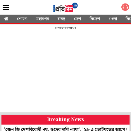
শোনো
মহানগর
রাজ্য
দেশ
বিদেশ
খেলা
বি
ADVERTISEMENT
Breaking News
 দেশবিরোধী নয়, ওদের দাবি ন্যায্য', '২৯-এ ভোটযুদ্ধের আগে তরুণদের আর