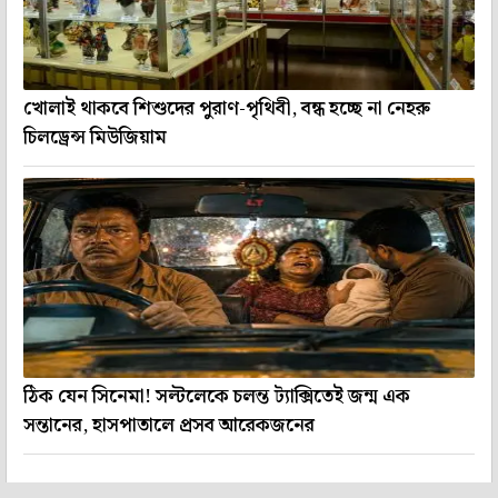
খোলাই থাকবে শিশুদের পুরাণ-পৃথিবী, বন্ধ হচ্ছে না নেহরু
চিলড্রেন্স মিউজিয়াম
ঠিক যেন সিনেমা! সল্টলেকে চলন্ত ট্যাক্সিতেই জন্ম এক
সন্তানের, হাসপাতালে প্রসব আরেকজনের