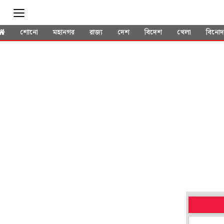
শোনো
মহানগর
রাজ্য
দেশ
বিদেশ
খেলা
বিনো