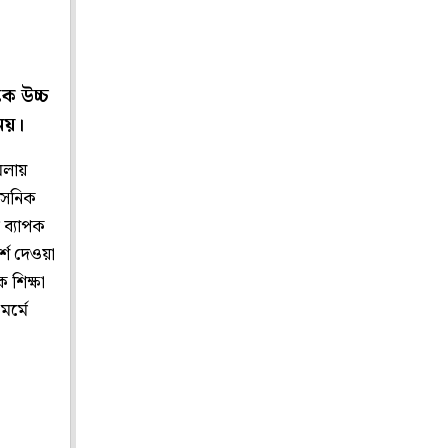
কে উচ্চ
নেয়।
ামলায়
শাসনিক
 ব্যাপক
র্শ দেওয়া
 শিক্ষা
মর্মে