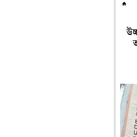
ম
উচ
অ