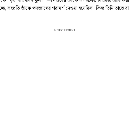
শনীকে। বৃহস্পতিবারই স্কুল শিক্ষা দপ্তরের তরফে এসংক্রান্ত বিজ্ঞপ্তি জারি ক
্ছে, সম্প্রতি তাঁকে পদত্যাগের পরামর্শ দেওয়া হয়েছিল। কিন্তু তিনি তাতে র
ADVERTISEMENT