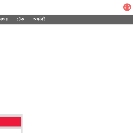
সঞ্চয়
টেক
অফবিট