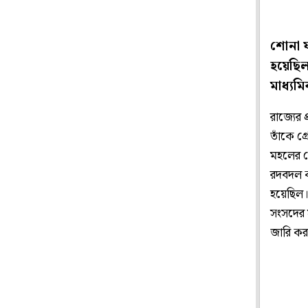
শোনা যা
হয়েছিল
মাধ্যম
রাজ্যের প
তাঁকে গ্
মহলের খ
রদবদল কর
হয়েছিল। 
সংসদের স
জারি করা