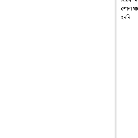
প্রিয়দর্
শোনা যাচ
হননি।