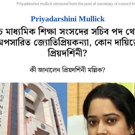
হানগর
Priyadarshini mullick removed from the post of secretary of council f
Priyadarshini Mullick
্চ মাধ্যমিক শিক্ষা সংসদের সচিব পদ থ
পসারিত জ্যোতিপ্রিয়কন্যা, কোন দায়িত্
প্রিয়দর্শিনী?
কী জানালেন প্রিয়দর্শিনী মল্লিক?