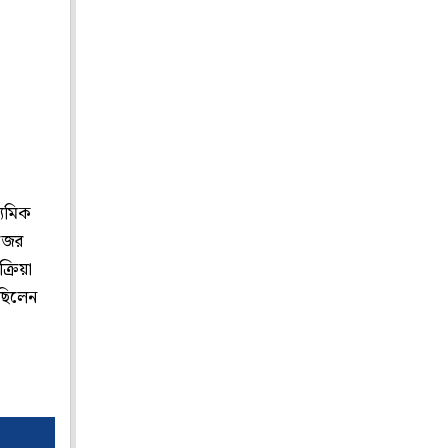
্যমিক
েজের
্রিয়া
 ছিলেন