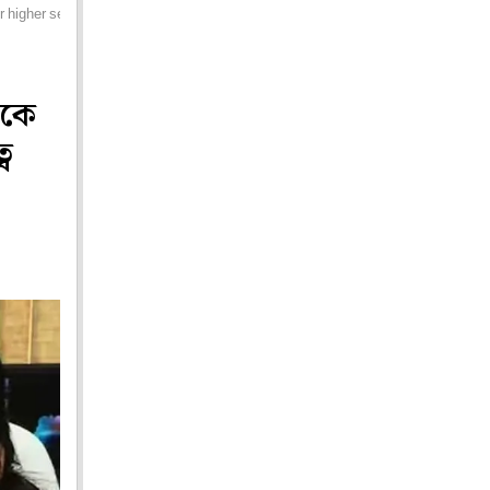
or higher secondary education
েকে
বে