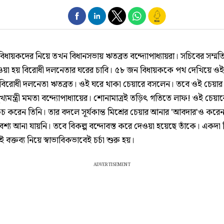
 বিধায়কদের নিয়ে তখন বিধানসভায় ঋতব্রত বন্দ্যোপাধ্যায়রা। সচিবের সম্ম
ওয়া হয় বিরোধী দলনেতার ঘরের চাবি। ৫৮ জন বিধায়ককে পথ দেখিয়ে ওই
িরোধী দলনেতা ঋতব্রত। ওই ঘরে থাকা চেয়ারে বসলেন। তবে ওই চেয়ার
 মুখ্যমন্ত্রী মমতা বন্দ্যোপাধ্যায়ের। শোনামাত্রই তড়িৎ গতিতে লাফ! ওই চেয়
চ করেন তিনি। তার বদলে সূর্যকান্ত মিশ্রের চেয়ার আনার 'আবদার'ও করে
বশ্য আনা যায়নি। তবে বিকল্প বন্দোবস্ত করে দেওয়া হয়েছে তাঁকে। একদা
 বক্তব্য নিয়ে স্বাভাবিকভাবেই চর্চা শুরু হয়।
ADVERTISEMENT