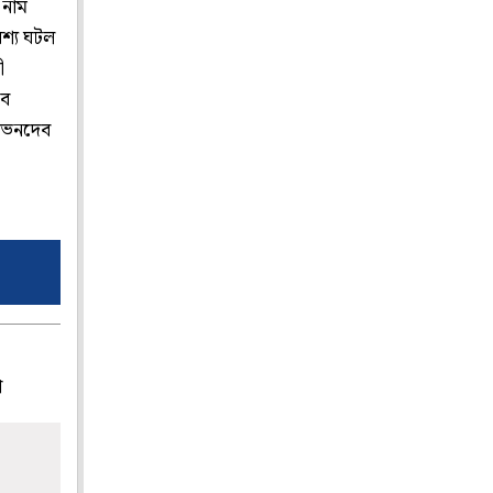
 নাম
বশ্য ঘটল
ী
বে
শোভনদেব
প