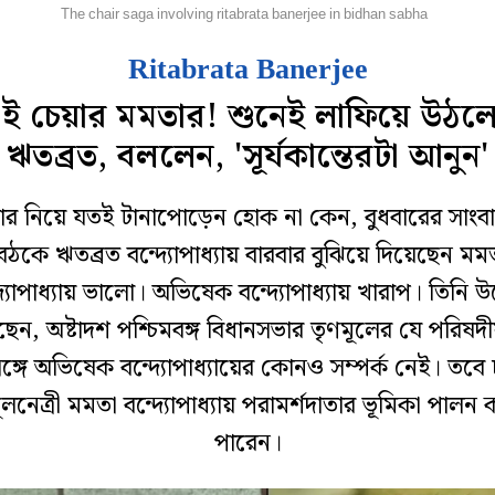
হানগর
The chair saga involving ritabrata banerjee in bidhan sabha
Ritabrata Banerjee
ই চেয়ার মমতার! শুনেই লাফিয়ে উঠল
ঋতব্রত, বললেন, 'সূর্যকান্তেরটা আনুন'
ার নিয়ে যতই টানাপোড়েন হোক না কেন, বুধবারের সাংব
ৈঠকে ঋতব্রত বন্দ্যোপাধ্যায় বারবার বুঝিয়ে দিয়েছেন মম
দ্যোপাধ্যায় ভালো। অভিষেক বন্দ্যোপাধ্যায় খারাপ। তিনি উল
েন, অষ্টাদশ পশ্চিমবঙ্গ বিধানসভার তৃণমূলের যে পরিষদ
ঙ্গে অভিষেক বন্দ্যোপাধ্যায়ের কোনও সম্পর্ক নেই। তবে
ূলনেত্রী মমতা বন্দ্যোপাধ্যায় পরামর্শদাতার ভূমিকা পালন
পারেন।