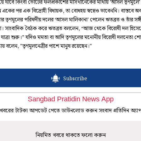
হয়ে যাবে কিংবা ভোটের ফলপ্রকাশের মাসখানেকের মাথায় 'আসল তৃণমূলে'
 একের পর এক বিদ্রোহী বিধায়ক, তা বোধহয় স্বপ্নেও ভাবেননি। বাস্তবে অ
ার তৃণমূলের পরিষদীয় দলের ‘আসল মালিকানা’ পেলেন ঋতব্রত ও তাঁর সঙ্গ
া। সাংবাদিক বৈঠক করে ঋতব্রত বললেন, “আজ থেকে বিরোধী দল হিসে
যাত্রা শুরু।” যদিও মমতা বা আদি তৃণমূলের মনোনীয় বিরোধী দলনেতা 
্যায় বলেন, "তৃণমূলনেত্রীর পাশে মানুষ রয়েছেন।"
Subscribe
Sangbad Pratidin News App
খবরের টাটকা আপডেট পেতে ডাউনলোড করুন সংবাদ প্রতিদিন অ্যা
নিয়মিত খবরে থাকতে ফলো করুন