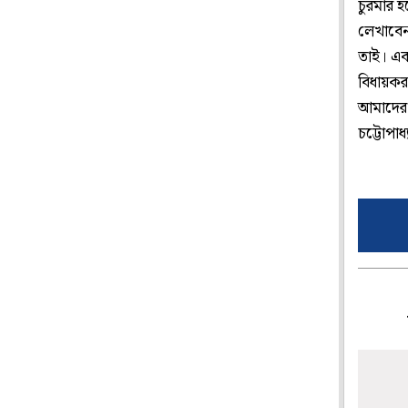
চুরমার 
লেখাবেন
তাই। এব
বিধায়কর
আমাদের 
চট্টোপাধ