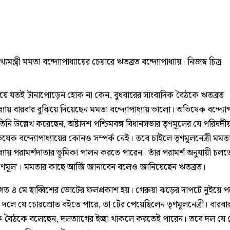
মুখ্যমন্ত্রী মমতা বন্দ্যোপাধ্যায়ের চেয়ারে ঋতব্রত বন্দ্যোপাধ্যায়। নিজস্ব চিত্র
িয়ে যতই টানাপোড়েন হোক না কেন, বুধবারের সাংবাদিক বৈঠকে ঋতব্রত
াধ্যায় বারবার বুঝিয়ে দিয়েছেন মমতা বন্দ্যোপাধ্যায় ভালো। অভিষেক বন্দ্যোপ
িনি উল্লেখ করেছেন, অষ্টাদশ পশ্চিমবঙ্গ বিধানসভার তৃণমূলের যে পরিষদী
িষেক বন্দ্যোপাধ্যায়ের কোনও সম্পর্ক নেই। তবে চাইলে তৃণমূলনেত্রী মমত
াধ্যায় পরামর্শদাতার ভূমিকা পালন করতে পারেন। তাঁর পরামর্শ অনুযায়ী চলত
ণমূল'। মমতার কাছে আর্জি জানাবেন বলেও জানিয়েছেন ঋতব্রত।
, গত ৪ মে ছাব্বিশের ভোটের ফলপ্রকাশ হয়। গেরুয়া ঝড়ের দাপটে নুইয়ে প
 দলে যে চোরস্রোত বইতে পারে, তা টের পেয়েছিলেন তৃণমূলনেত্রী। বারবা
ক বৈঠকে বলেছেন, দলত্যাগের ইচ্ছা থাকলে করতেই পারেন। তবে দল যে 