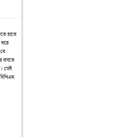
তিতে হাতে
 ঘরে
 যে
ারে বসতে
ন। সেই
 সিপিএম