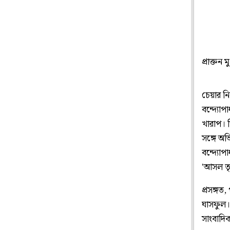
প্রাক্তন 
চেয়ার ন
বন্দ্যোপ
খারাপ। ত
সঙ্গে অভ
বন্দ্যোপ
'আসল তৃ
প্রসঙ্গত
ঘাসফুল।
সাংবাদি