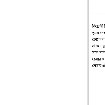
বিদ্রোহী
তুলে দে
ঢোকেন ব
প্রাক্তন
সাফ নাক
চেয়ার অ
নেতার এই