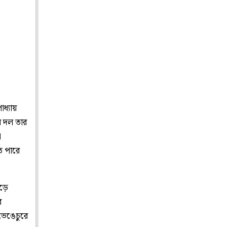
াধ্যায়
য় দল তার
া
ে পারে
ড়ে
র
ভেঙেচুরে