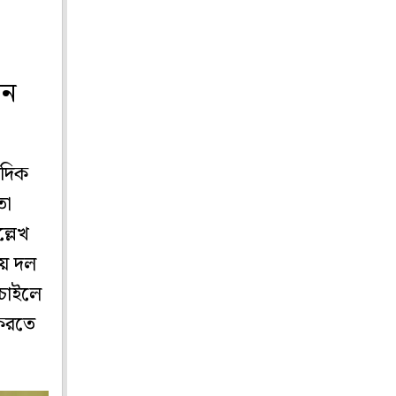
েন
াদিক
তা
্লেখ
ীয় দল
 চাইলে
 করতে