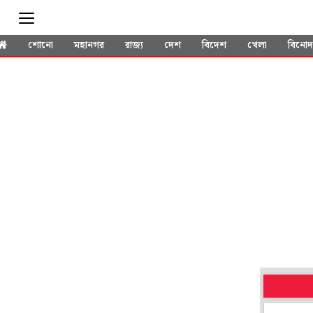
শোনো
মহানগর
রাজ্য
দেশ
বিদেশ
খেলা
বিনো