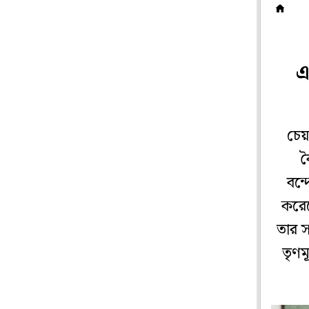
ম
এ
চেয়
ব
বন্
করেছ
তার স
তৃণম