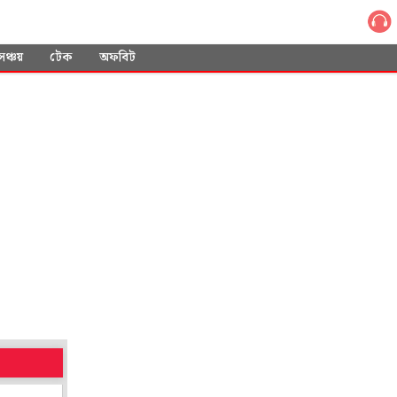
সঞ্চয়
টেক
অফবিট