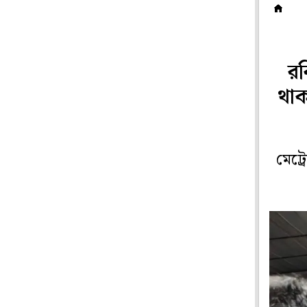
ম
রব
থাক
মেট্র