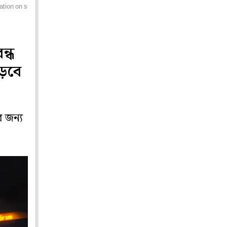
ation on sunday
ন্ধ
ড়বে
র জন্য