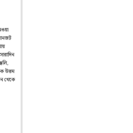
নেওয়া
 যানজট
থায়
 সারাদিন
্জলি,
য়ক উত্তম
েশন থেকে