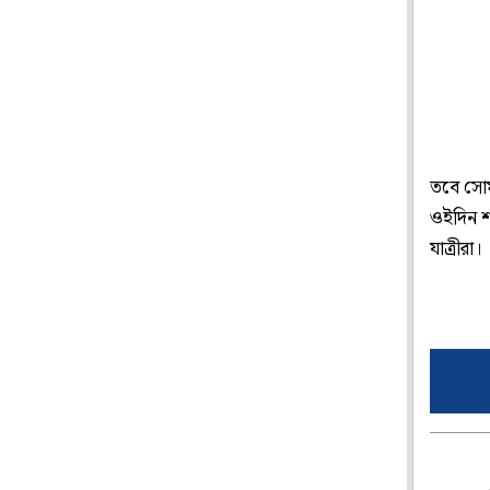
তবে সোমব
ওইদিন শহ
যাত্রীরা।