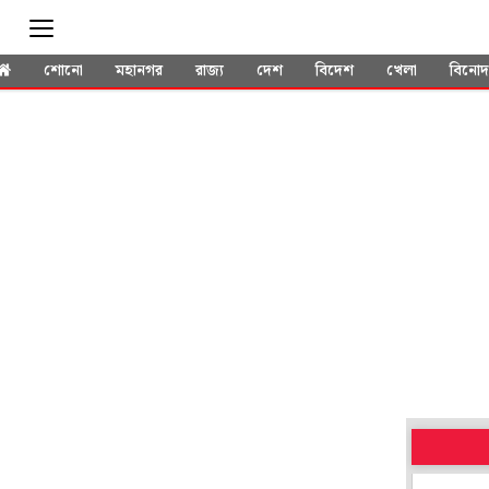
শোনো
মহানগর
রাজ্য
দেশ
বিদেশ
খেলা
বিনো