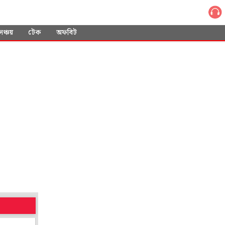
সঞ্চয়
টেক
অফবিট