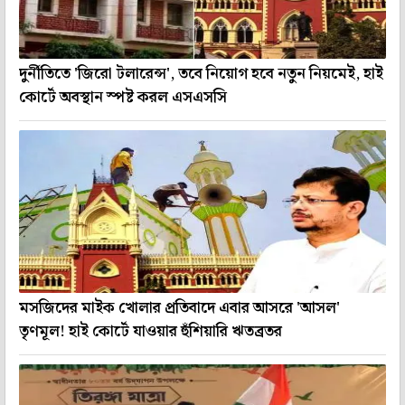
দুর্নীতিতে 'জিরো টলারেন্স', তবে নিয়োগ হবে নতুন নিয়মেই, হাই
কোর্টে অবস্থান স্পষ্ট করল এসএসসি
মসজিদের মাইক খোলার প্রতিবাদে এবার আসরে 'আসল'
তৃণমূল! হাই কোর্টে যাওয়ার হুঁশিয়ারি ঋতব্রতর