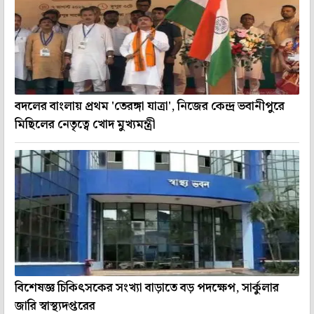
বদলের বাংলায় প্রথম 'তেরঙ্গা যাত্রা', নিজের কেন্দ্র ভবানীপুরে
মিছিলের নেতৃত্বে খোদ মুখ্যমন্ত্রী
বিশেষজ্ঞ চিকিৎসকের সংখ্যা বাড়াতে বড় পদক্ষেপ, সার্কুলার
জারি স্বাস্থ্যদপ্তরের