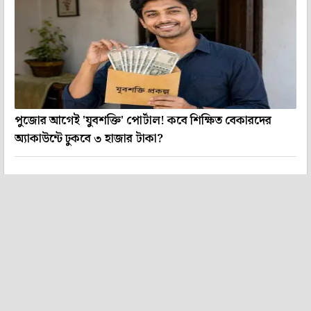
পুজোর আগেই 'যুবশক্তি' পোর্টাল! কবে শিক্ষিত বেকারদের
অ্যাকাউন্টে ঢুকবে ৩ হাজার টাকা?