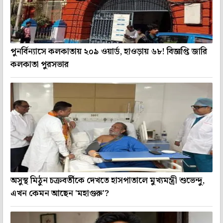
পুনর্বিন্যাসে কলকাতায় ২০৯ ওয়ার্ড, হাওড়ায় ৬৮! বিজ্ঞপ্তি জারি
কলকাতা পুরসভার
অসুস্থ মিঠুন চক্রবর্তীকে দেখতে হাসপাতালে মুখ্যমন্ত্রী শুভেন্দু,
এখন কেমন আছেন 'মহাগুরু'?