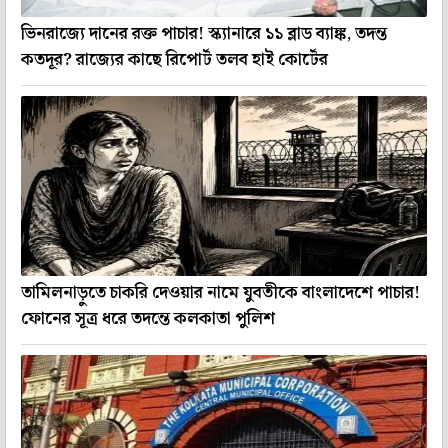
ভিনরাজ্যে দানের রক্ত পাচার! স্ক্যানারে ১১ ব্লাড ব্যাঙ্ক, তদন্ত
কতদূর? রাজ্যের কাছে রিপোর্ট তলব হাই কোর্টের
তামিলনাড়ুতে চাকরি দেওয়ার নামে যুবতীকে বাংলাদেশে পাচার!
ফোনের সূত্র ধরে তদন্তে কলকাতা পুলিশ