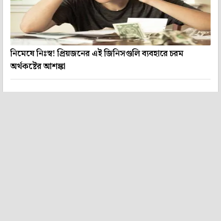
নিমেষে নিঃস্ব! প্রিয়জনের এই জিনিসগুলি ব্যবহারে চরম
অর্থকষ্টের আশঙ্কা