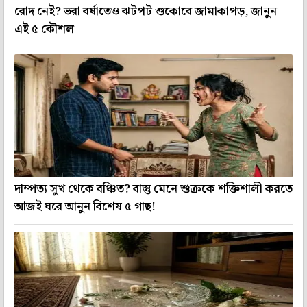
রোদ নেই? ভরা বর্ষাতেও ঝটপট শুকোবে জামাকাপড়, জানুন
এই ৫ কৌশল
দাম্পত্য সুখ থেকে বঞ্চিত? বাস্তু মেনে শুক্রকে শক্তিশালী করতে
আজই ঘরে আনুন বিশেষ ৫ গাছ!