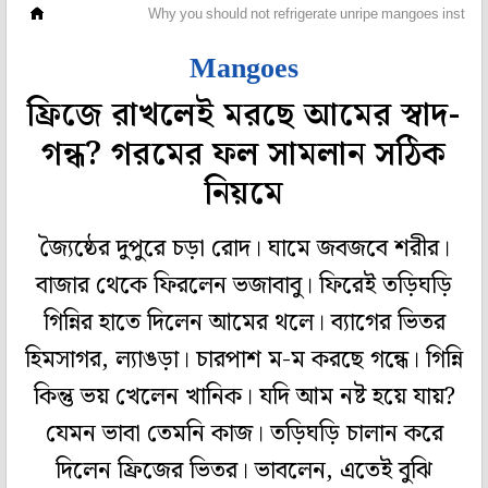
গেরস্থালি
Why you should not refrigerate unripe mangoes instant
Mangoes
ফ্রিজে রাখলেই মরছে আমের স্বাদ-
গন্ধ? গরমের ফল সামলান সঠিক
নিয়মে
জ্যৈষ্ঠের দুপুরে চড়া রোদ। ঘামে জবজবে শরীর।
বাজার থেকে ফিরলেন ভজাবাবু। ফিরেই তড়িঘড়ি
গিন্নির হাতে দিলেন আমের থলে। ব্যাগের ভিতর
হিমসাগর, ল্যাঙড়া। চারপাশ ম-ম করছে গন্ধে। গিন্নি
কিন্তু ভয় খেলেন খানিক। যদি আম নষ্ট হয়ে যায়?
যেমন ভাবা তেমনি কাজ। তড়িঘড়ি চালান করে
দিলেন ফ্রিজের ভিতর। ভাবলেন, এতেই বুঝি