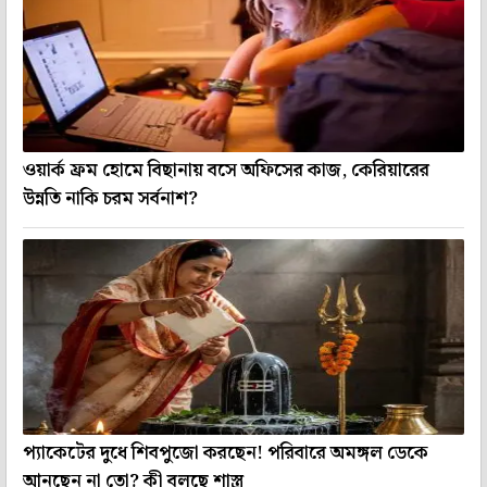
ওয়ার্ক ফ্রম হোমে বিছানায় বসে অফিসের কাজ, কেরিয়ারের
উন্নতি নাকি চরম সর্বনাশ?
প্যাকেটের দুধে শিবপুজো করছেন! পরিবারে অমঙ্গল ডেকে
আনছেন না তো? কী বলছে শাস্ত্র