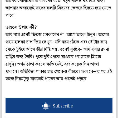
আমের মোলায়েম ও মাখনের মতো মসৃণ গঠনও নষ্ট হতে বাধ্য।
আপনার অজান্তেই সাধের ফলটি ফ্রিজের ভেতরে ছিবড়ে হয়ে যেতে
পারে।
তাহলে উপায় কী?
আম ঘরে এনেই ফ্রিজে ঢোকাবেন না। আগে তাকে চিনুন। আমের
গায়ে হালকা চাপ দিয়ে দেখুন। যদি নরম ঠেকে এবং বোঁটার কাছ
থেকে চুঁইয়ে আসে তীব্র মিষ্টি গন্ধ, তবেই বুঝবেন আম এবার রসনা
তৃপ্তির জন্য তৈরি। পুরোপুরি পেকে যাওয়ার পর তাকে ফ্রিজে
রাখুন। তখন ঠান্ডা করলে ক্ষতি নেই, বরং কয়েক দিন তাজা
থাকবে। অতিরিক্ত পাকার হাত থেকেও বাঁচবে। ফল কেনার পর এই
সহজ নিয়মটুকু মানলেই পাতের আম পাতেই পড়বে।
Subscribe