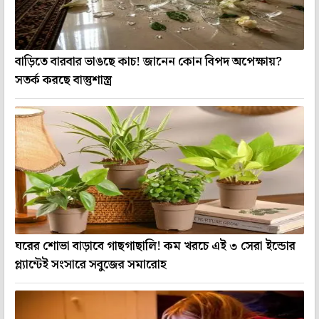
বাড়িতে বারবার ভাঙছে কাচ! জানেন কোন বিপদ অপেক্ষায়?
সতর্ক করছে বাস্তুশাস্ত্র
ঘরের শোভা বাড়াবে গাছগাছালি! কম খরচে এই ৩ সেরা ইন্ডোর
প্ল্যান্টেই সংসারে সবুজের সমারোহ