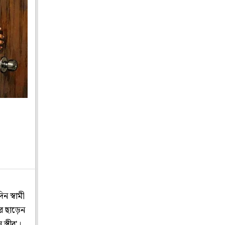
 স্বামী
র ছাড়েন
ত্রীর'।