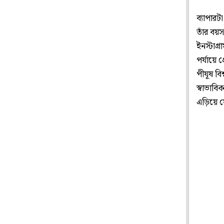
ব্যাপার
তাঁর বয়
ইনস্টাগ
পর্যায়ে 
পীযূষ বি
স্বাভাবি
এড়িয়ে য