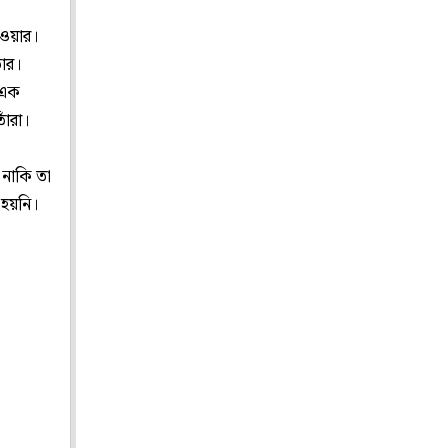
রওয়ার।
াঁর।
 এক
াঁরা।
 নাকি তা
 হয়নি।