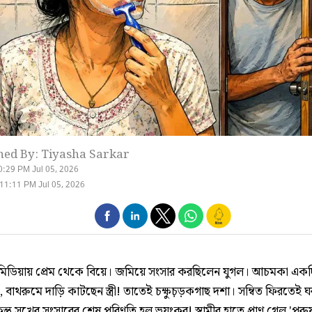
hed By: Tiyasha Sarkar
0:29 PM Jul 05, 2026
11:11 PM Jul 05, 2026
িডিয়ায় প্রেম থেকে বিয়ে। জমিয়ে সংসার করছিলেন যুগল। আচমকা একদিন
বাথরুমে দাড়ি কাটছেন স্ত্রী! তাতেই চক্ষুচ়ড়কগাছ দশা। সম্বিত ফিরতেই ঘ
ন্তু সুখের সংসারের শেষ পরিণতি হল ভয়ংকর! স্বামীর হাতে প্রাণ গেল 'পুরুষ স্