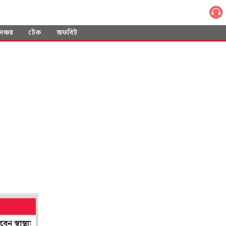
সঞ্চয়
টেক
অফবিট
ন্ত্রী শারদ্বত
শান্তিনিকেতনের শিল্প সমাহারের ছোঁয়া পাবে লন্ডন! গ্রিনউই