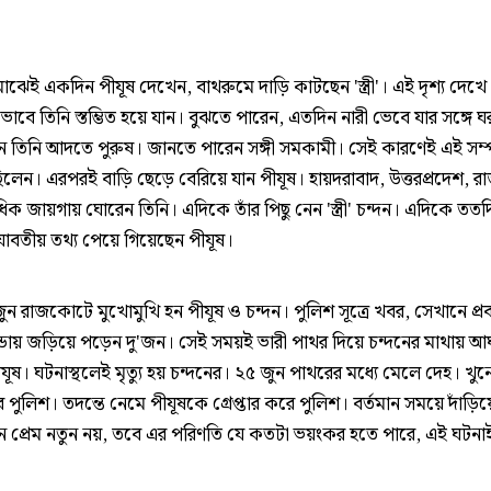
ঝেই একদিন পীযূষ দেখেন, বাথরুমে দাড়ি কাটছেন 'স্ত্রী'। এই দৃশ্য দেখে
কভাবে তিনি স্তম্ভিত হয়ে যান। বুঝতে পারেন, এতদিন নারী ভেবে যার সঙ্গে ঘ
 তিনি আদতে পুরুষ। জানতে পারেন সঙ্গী সমকামী। সেই কারণেই এই সম্প
লেন। এরপরই বাড়ি ছেড়ে বেরিয়ে যান পীযূষ। হায়দরাবাদ, উত্তরপ্রদেশ, রা
ক জায়গায় ঘোরেন তিনি। এদিকে তাঁর পিছু নেন 'স্ত্রী' চন্দন। এদিকে ততদ
যাবতীয় তথ্য পেয়ে গিয়েছেন পীযূষ।
ুন রাজকোটে মুখোমুখি হন পীযূষ ও চন্দন। পুলিশ সূত্রে খবর, সেখানে প্র
্ডায় জড়িয়ে পড়েন দু'জন। সেই সময়ই ভারী পাথর দিয়ে চন্দনের মাথায় আ
ূষ। ঘটনাস্থলেই মৃত্যু হয় চন্দনের। ২৫ জুন পাথরের মধ্যে মেলে দেহ। খু
 পুলিশ। তদন্তে নেমে পীযূষকে গ্রেপ্তার করে পুলিশ। বর্তমান সময়ে দাঁড়িয়
 প্রেম নতুন নয়, তবে এর পরিণতি যে কতটা ভয়ংকর হতে পারে, এই ঘটনা