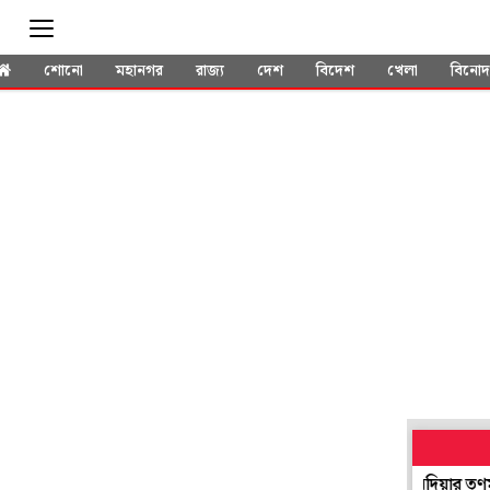
শোনো
মহানগর
রাজ্য
দেশ
বিদেশ
খেলা
বিনো
হয়েও সভাধিপতি নির্বাচনে যোগ! প্রশ্ন উঠতেই গ্রেপ্তার নদিয়ার তৃণমূল নে