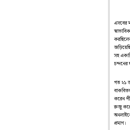
এসবের মা
স্বাভাবি
করছিলেন
জড়িয়েছি
সহ একাধি
চন্দনের 
গত ২১ জ
বাকবিতন
করেন পীয
রুজু করে
অনলাইনে
প্রমাণ।