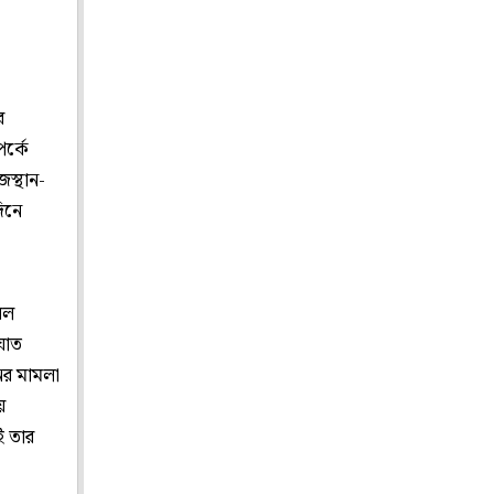
র
র্কে
জস্থান-
িনে
বল
ঘাত
নের মামলা
ে
ই তার