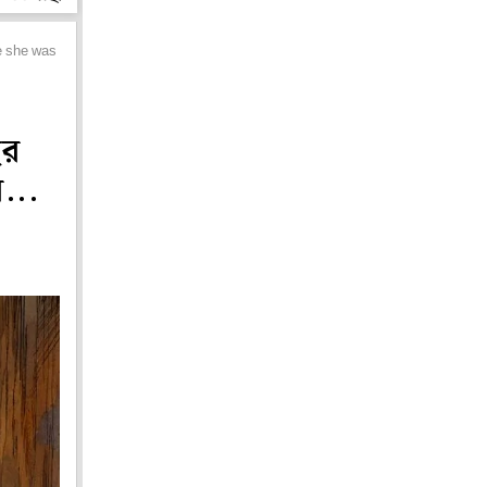
se she was a man
ছর
র...