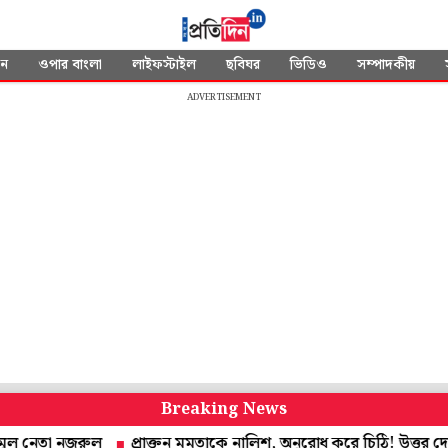
দন
ওপার বাংলা
লাইফস্টাইল
ছবিঘর
ভিডিও
সম্পাদকীয়
ADVERTISEMENT
Breaking News
তা নজরুল
প্রাক্তন মমতাকে নালিশ, অনুরোধ করে চিঠি! উত্তর দেবেন স্বাস্থ্যম