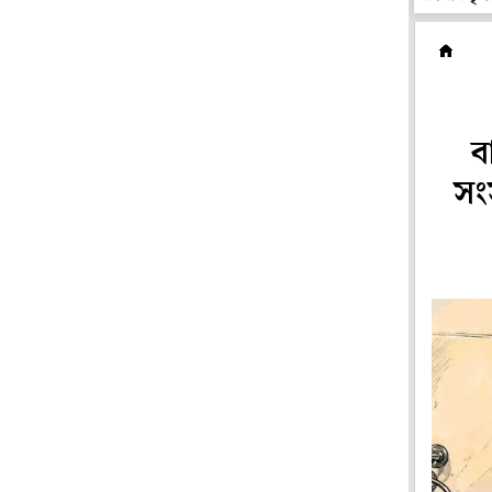
অ
ব
সংস