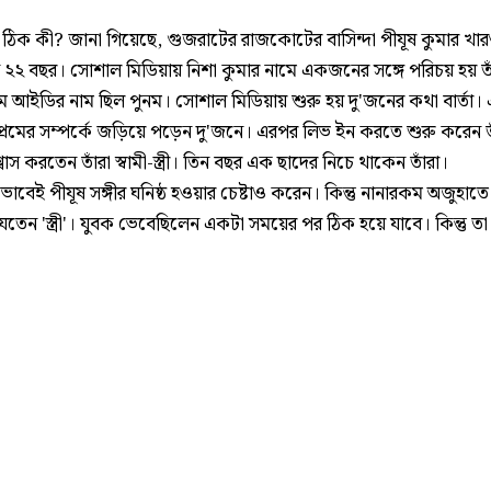
টা ঠিক কী? জানা গিয়েছে, গুজরাটের রাজকোটের বাসিন্দা পীযূষ কুমার খা
স ২২ বছর। সোশাল মিডিয়ায় নিশা কুমার নামে একজনের সঙ্গে পরিচয় হয় ত
্রাম আইডির নাম ছিল পুনম। সোশাল মিডিয়ায় শুরু হয় দু'জনের কথা বার্তা।
প্রেমের সম্পর্কে জড়িয়ে পড়েন দু'জনে। এরপর লিভ ইন করতে শুরু করেন ত
শ্বাস করতেন তাঁরা স্বামী-স্ত্রী। তিন বছর এক ছাদের নিচে থাকেন তাঁরা।
কভাবেই পীযূষ সঙ্গীর ঘনিষ্ঠ হওয়ার চেষ্টাও করেন। কিন্তু নানারকম অজুহাতে
েতেন 'স্ত্রী'। যুবক ভেবেছিলেন একটা সময়ের পর ঠিক হয়ে যাবে। কিন্তু তা