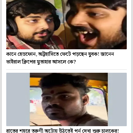
কানে হেডফোন, অট্টহাসিতে ফেটে পড়ছেন যুবক! জানেন
ভাইরাল ক্লিপের মুতাহার আসলে কে?
রাতের শহরে তরুণী অটোয় উঠতেই পর্ন দেখা শুরু চালকের!