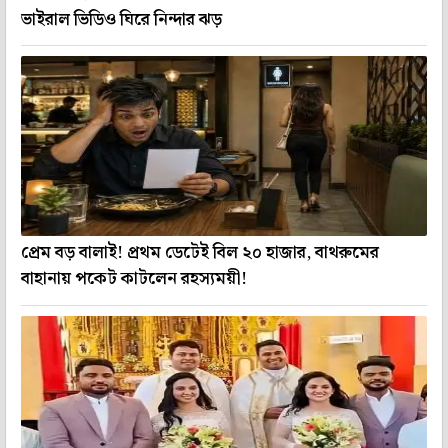
ভাইরাল ভিডিও ঘিরে নিন্দার ঝড়
প্রেম বড় বালাই! প্রথম ডেটেই বিল ২০ হাজার, বাথরুমের
বাহানায় পকেট কাটলেন রহস্যময়ী!