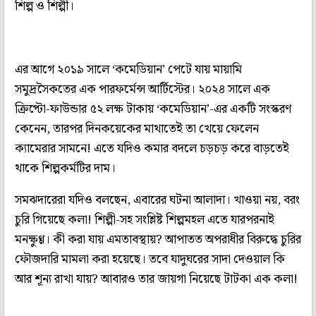
শিল্প ও শিল্পী।
এর আগে ২০১৯ সালে ‘কমেডিয়ান’ পেটে যায় মায়ামি
সমুদ্রসৈকতের এক পারফর্মেন্স আর্টিস্টের। ২০২৪ সালে এক
ক্রিপ্টো-ফাউন্ডার ৫২ লক্ষ টাকায় ‘কমেডিয়ান’-এর একটি সংস্করণ
কেনেন, তারপর দিনকয়েকের মাথাতেই তা খেয়ে ফেলেন
ক্যামেরার সামনে! এতে যদিও কমার বদলে চড়চড় করে বাড়তেই
থাকে শিল্পকর্মটির দাম।
সমঝদারেরা যদিও বলছেন, এবারের ঘটনা আলাদা। খাওয়া নয়, বরং
চুরি গিয়েছে কলা! শিল্পী-সহ সংশ্লিষ্ট শিল্পমহল এতে যারপরনাই
মনক্ষুণ্ণ। কী করা যায় এমতাবস্থায়? আপাতত অপরাধীর বিরুদ্ধে চুরির
ফৌজদারি মামলা করা হয়েছে। তবে যাদুঘরের সাদা দেওয়াল কি
আর শূন্য রাখা যায়? আবারও তার জায়গা নিয়েছে টাটকা এক কলা!