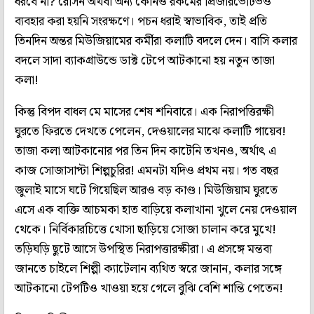
ধরবে না? রেসিন অথবা অন্য কোনও রকমের প্রিজারভেটিভও
ব্যবহার করা হয়নি সংরক্ষণে। পচন ধরাই স্বাভাবিক, তাই প্রতি
তিনদিন অন্তর মিউজিয়ামের কর্মীরা কলাটি বদলে দেন। বাসি কলার
বদলে সাদা ব্যাকগ্রাউন্ডে ডাক্ট টেপে আটকানো হয় নতুন তাজা
কলা!
কিন্তু বিপদ বাধল মে মাসের শেষ শনিবারে। এক নিরাপত্তিরক্ষী
ঘুরতে ফিরতে দেখতে পেলেন, দেওয়ালের মাঝে কলাটি গায়েব!
তাজা কলা আটকানোর পর তিন দিন কাটেনি তখনও, অর্থাৎ এ
কাজ সোজাসাপ্টা শিল্পচুরির! এমনটা যদিও প্রথম নয়। গত বছর
জুলাই মাসে ঘটে গিয়েছিল আরও বড় কাণ্ড। মিউজিয়াম ঘুরতে
এসে এক ব্যক্তি আচমকা হাত বাড়িয়ে কলাখানা খুলে নেয় দেওয়াল
থেকে। নির্বিকারচিত্তে খোসা ছাড়িয়ে সোজা চালান করে মুখে!
তড়িঘড়ি ছুটে আসে উপস্থিত নিরাপত্তারক্ষীরা। এ প্রসঙ্গে মন্তব্য
জানতে চাইলে শিল্পী ক্যাটেলান ব্যথিত স্বরে জানান, কলার সঙ্গে
আটকানো টেপটিও খাওয়া হয়ে গেলে বুঝি বেশি শান্তি পেতেন!