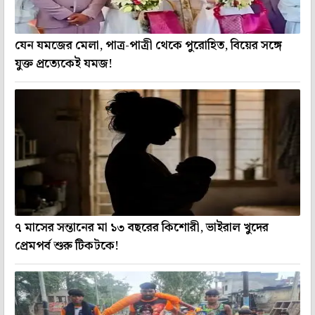
যেন যমজের মেলা, পাত্র-পাত্রী থেকে পুরোহিত, বিয়ের সঙ্গে
যুক্ত প্রত্যেকেই যমজ!
৭ মাসের সন্তানের মা ১৩ বছরের কিশোরী, ভাইরাল খুদের
প্রেমপর্ব শুরু টিকটকে!