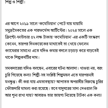
শিল্প ও শিল্পী।
এর আগে ২০১৯ সালে ‘কমেডিয়ান’ পেটে যায় মায়ামি
সমুদ্রসৈকতের এক পারফর্মেন্স আর্টিস্টের। ২০২৪ সালে এক
ক্রিপ্টো-ফাউন্ডার ৫২ লক্ষ টাকায় ‘কমেডিয়ান’-এর একটি সংস্করণ
কেনেন, তারপর দিনকয়েকের মাথাতেই তা খেয়ে ফেলেন
ক্যামেরার সামনে! এতে যদিও কমার বদলে চড়চড় করে বাড়তেই
থাকে শিল্পকর্মটির দাম।
সমঝদারেরা যদিও বলছেন, এবারের ঘটনা আলাদা। খাওয়া নয়, বরং
চুরি গিয়েছে কলা! শিল্পী-সহ সংশ্লিষ্ট শিল্পমহল এতে যারপরনাই
মনক্ষুণ্ণ। কী করা যায় এমতাবস্থায়? আপাতত অপরাধীর বিরুদ্ধে চুরির
ফৌজদারি মামলা করা হয়েছে। তবে যাদুঘরের সাদা দেওয়াল কি
আর শূন্য রাখা যায়? আবারও তার জায়গা নিয়েছে টাটকা এক কলা!