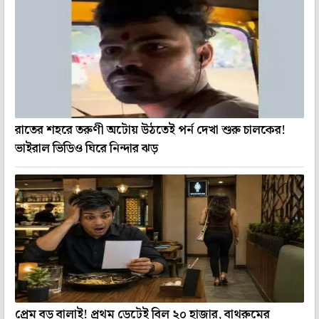
রাতের শহরে তরুণী অটোয় উঠতেই পর্ন দেখা শুরু চালকের!
ভাইরাল ভিডিও ঘিরে নিন্দার ঝড়
প্রেম বড় বালাই! প্রথম ডেটেই বিল ২০ হাজার, বাথরুমের