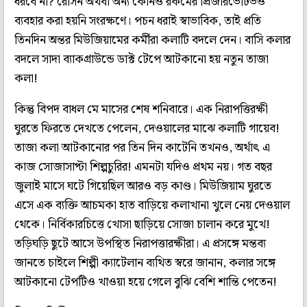
ধরবে না? রেসিন অথবা অন্য কোনও রকমের প্রিজারভেটিভও
ব্যবহার করা হয়নি সংরক্ষণে। পচন ধরাই স্বাভাবিক, তাই প্রতি
তিনদিন অন্তর মিউজিয়ামের কর্মীরা কলাটি বদলে দেন। বাসি কলার
বদলে সাদা ব্যাকগ্রাউন্ডে ডাক্ট টেপে আটকানো হয় নতুন তাজা
কলা!
কিন্তু বিপদ বাধল মে মাসের শেষ শনিবারে। এক নিরাপত্তিরক্ষী
ঘুরতে ফিরতে দেখতে পেলেন, দেওয়ালের মাঝে কলাটি গায়েব!
তাজা কলা আটকানোর পর তিন দিন কাটেনি তখনও, অর্থাৎ এ
কাজ সোজাসাপ্টা শিল্পচুরির! এমনটা যদিও প্রথম নয়। গত বছর
জুলাই মাসে ঘটে গিয়েছিল আরও বড় কাণ্ড। মিউজিয়াম ঘুরতে
এসে এক ব্যক্তি আচমকা হাত বাড়িয়ে কলাখানা খুলে নেয় দেওয়াল
থেকে। নির্বিকারচিত্তে খোসা ছাড়িয়ে সোজা চালান করে মুখে!
তড়িঘড়ি ছুটে আসে উপস্থিত নিরাপত্তারক্ষীরা। এ প্রসঙ্গে মন্তব্য
জানতে চাইলে শিল্পী ক্যাটেলান ব্যথিত স্বরে জানান, কলার সঙ্গে
আটকানো টেপটিও খাওয়া হয়ে গেলে বুঝি বেশি শান্তি পেতেন!