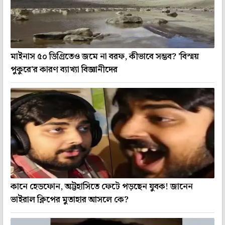
মাইনাস ৫০ ডিগ্রিতেও জমে না বরফ, কীভাবে সম্ভব? 'বিস্ময়
পুকুরে'র কারণ ব্যাখ্যা বিজ্ঞানীদের
কানে হেডফোন, অট্টহাসিতে ফেটে পড়ছেন যুবক! জানেন
ভাইরাল ক্লিপের মুতাহার আসলে কে?