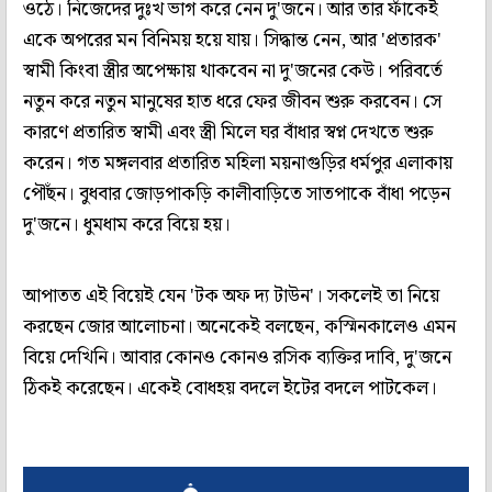
ওঠে। নিজেদের দুঃখ ভাগ করে নেন দু'জনে। আর তার ফাঁকেই
একে অপরের মন বিনিময় হয়ে যায়। সিদ্ধান্ত নেন, আর 'প্রতারক'
স্বামী কিংবা স্ত্রীর অপেক্ষায় থাকবেন না দু'জনের কেউ। পরিবর্তে
নতুন করে নতুন মানুষের হাত ধরে ফের জীবন শুরু করবেন। সে
কারণে প্রতারিত স্বামী এবং স্ত্রী মিলে ঘর বাঁধার স্বপ্ন দেখতে শুরু
করেন। গত মঙ্গলবার প্রতারিত মহিলা ময়নাগুড়ির ধর্মপুর এলাকায়
পৌঁছন। বুধবার জোড়পাকড়ি কালীবাড়িতে সাতপাকে বাঁধা পড়েন
দু'জনে। ধুমধাম করে বিয়ে হয়।
আপাতত এই বিয়েই যেন 'টক অফ দ্য টাউন'। সকলেই তা নিয়ে
করছেন জোর আলোচনা। অনেকেই বলছেন, কস্মিনকালেও এমন
বিয়ে দেখিনি। আবার কোনও কোনও রসিক ব্যক্তির দাবি, দু'জনে
ঠিকই করেছেন। একেই বোধহয় বদলে ইটের বদলে পাটকেল।