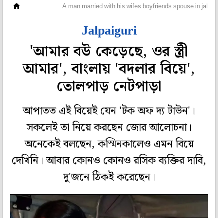
অফবিট
A man married with his wifes boyfriends spouse in jalpai
Jalpaiguri
'আমার বউ কেড়েছে, ওর স্ত্রী
আমার', বাংলায় 'বদলার বিয়ে',
তোলপাড় নেটপাড়া
আপাতত এই বিয়েই যেন 'টক অফ দ্য টাউন'।
সকলেই তা নিয়ে করছেন জোর আলোচনা।
অনেকেই বলছেন, কস্মিনকালেও এমন বিয়ে
দেখিনি। আবার কোনও কোনও রসিক ব্যক্তির দাবি,
দু'জনে ঠিকই করেছেন।