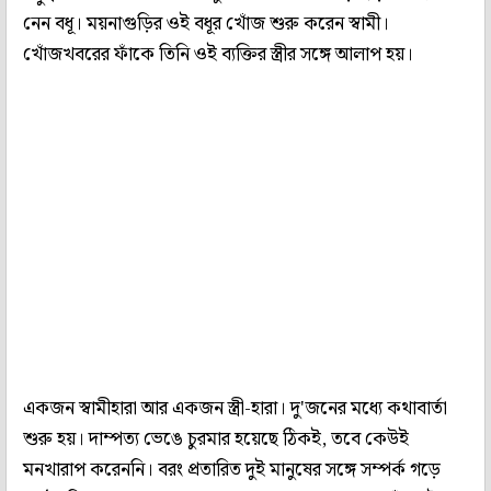
নেন বধূ। ময়নাগুড়ির ওই বধূর খোঁজ শুরু করেন স্বামী।
খোঁজখবরের ফাঁকে তিনি ওই ব্যক্তির স্ত্রীর সঙ্গে আলাপ হয়।
একজন স্বামীহারা আর একজন স্ত্রী-হারা। দু'জনের মধ্যে কথাবার্তা
শুরু হয়। দাম্পত্য ভেঙে চুরমার হয়েছে ঠিকই, তবে কেউই
মনখারাপ করেননি। বরং প্রতারিত দুই মানুষের সঙ্গে সম্পর্ক গড়ে