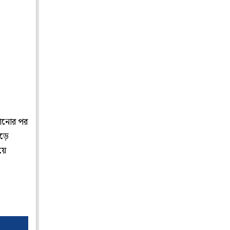
কানোর পর
ড়ে
য়ে