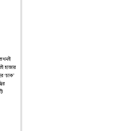
। তখনই
েই হাজার
ির ‘চাক’
ধির
টি