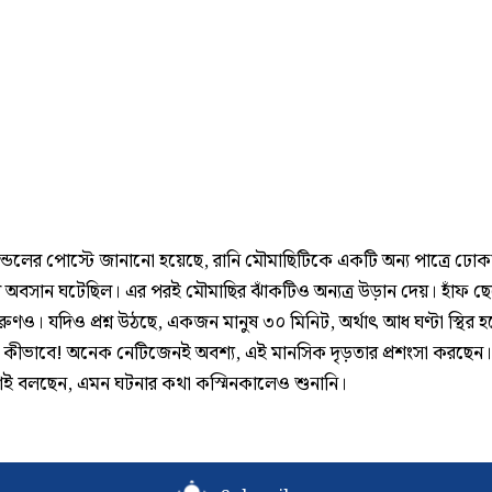
য়ান্ডেলের পোস্টে জানানো হয়েছে, রানি মৌমাছিটিকে একটি অন্য পাত্রে ঢো
র অবসান ঘটেছিল। এর পরই মৌমাছির ঝাঁকটিও অন্যত্র উড়ান দেয়। হাঁফ ছে
রুণও। যদিও প্রশ্ন উঠছে, একজন মানুষ ৩০ মিনিট, অর্থাৎ আধ ঘণ্টা স্থির হ
কীভাবে! অনেক নেটিজেনই অবশ্য, এই মানসিক দৃড়তার প্রশংসা করছেন।
ই বলছেন, এমন ঘটনার কথা কস্মিনকালেও শুনানি।