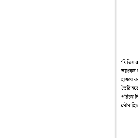
‘মিডিসার
ভয়ংকর ক
হাজার ক
তৈরি হয়ে
পরিচয় দ
মৌমাছিও