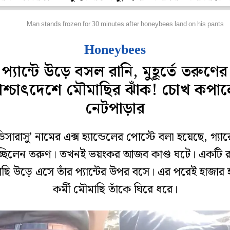
ফবিট
Man stands frozen for 30 minutes after honeybees land on his pants
Honeybees
প্যান্টে উড়ে বসল রানি, মুহূর্তে তরুণের
শ্চাৎদেশে মৌমাছির ঝাঁক! চোখ কপা
নেটপাড়ার
ডিসারাসু’ নামের এক্স হ্যান্ডেলের পোস্টে বলা হয়েছে, গ্যা
চ্ছিলেন তরুণ। তখনই ভয়ংকর আজব কাণ্ড ঘটে। একটি র
ছি উড়ে এসে তাঁর প্যান্টের উপর বসে। এর পরেই হাজার 
কর্মী মৌমাছি তাঁকে ঘিরে ধরে।