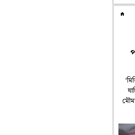
অ
প
‘মি
যা
মৌমা