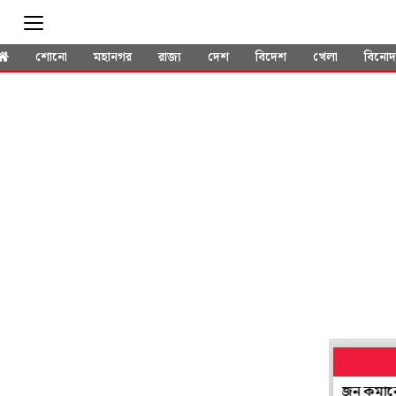
শোনো
মহানগর
রাজ্য
দেশ
বিদেশ
খেলা
বিনো
়ে চমক ৫৭ বছরের রবি কিষানের! দিনে একবার খেয়ে ওজন কমানো কতটা 