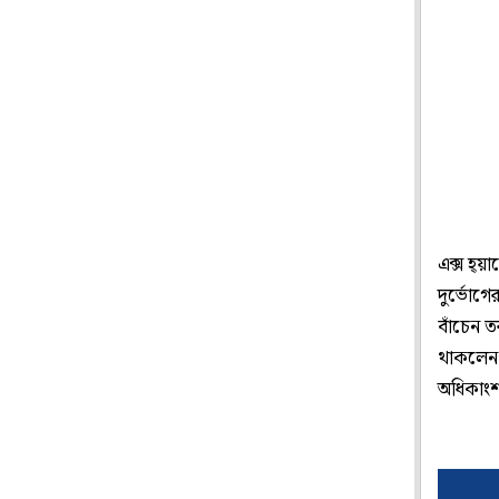
এক্স হ্
দুর্ভোগে
বাঁচেন ত
থাকলেন 
অধিকাংশ