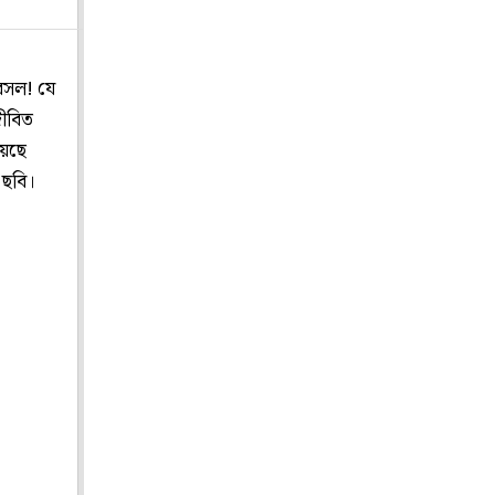
বসল! যে
জীবিত
য়েছে
 ছবি।