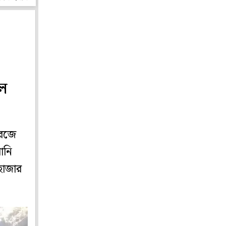
লে
রেজে
ানি
হাজার