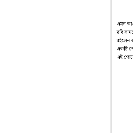
এমন কাণ
ছবি সাম
রইলেন ওই
একটি পো
এই পোস্