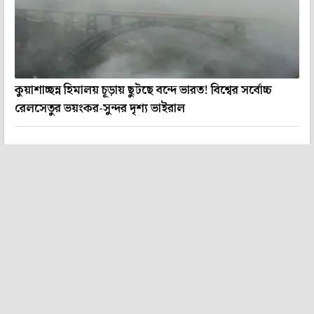
কুয়াশাচ্ছন্ন হিমালয় চূড়ায় ছুটছে বন্দে ভারত! বিশ্বের সর্বোচ্চ
রেলসেতুর ভয়ংকর-সুন্দর দৃশ্য ভাইরাল