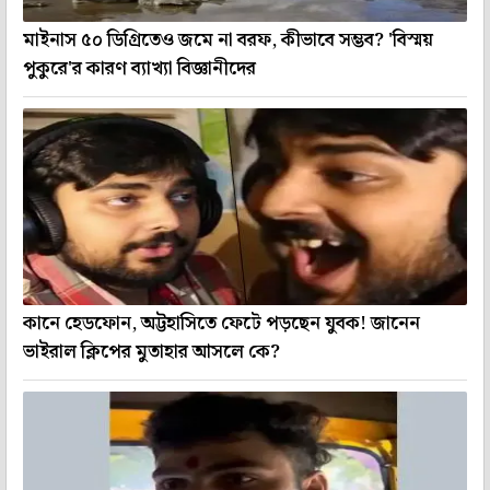
মাইনাস ৫০ ডিগ্রিতেও জমে না বরফ, কীভাবে সম্ভব? 'বিস্ময়
পুকুরে'র কারণ ব্যাখ্যা বিজ্ঞানীদের
কানে হেডফোন, অট্টহাসিতে ফেটে পড়ছেন যুবক! জানেন
ভাইরাল ক্লিপের মুতাহার আসলে কে?