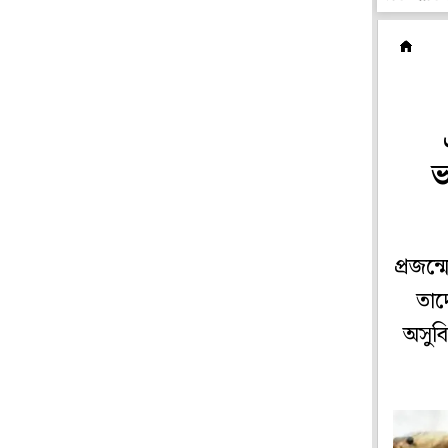
অ
ভ
প্রজন্
তাদ
অসুব