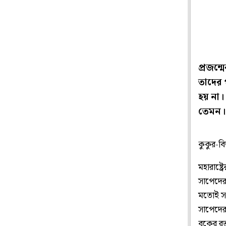
প্রজন্
তাদের 
হয় না।
তেমন।
কুকুর-ব
মহারাষ্ট
সাপেদের 
মতোই সহ
সাপেদের
বুকের র