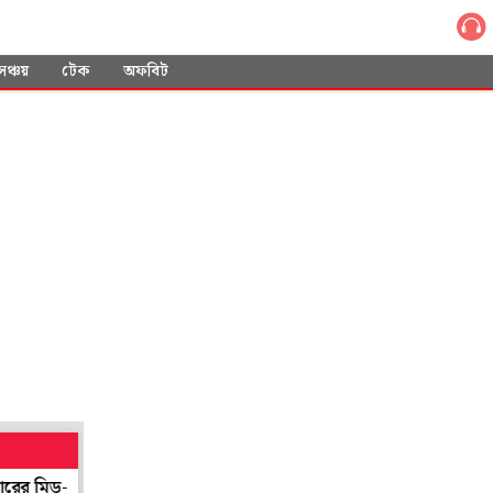
সঞ্চয়
টেক
অফবিট
-ডে মিলে খুশি পড়ুয়ারা
লাগবে না ইথানল! ভারতের প্রথম ‘উড়ন্ত গাড়ি’