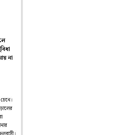
বলে
বিধা
ায় না
ই চেনে।
িড়ালের
রো
পনার
তফলবাসী।