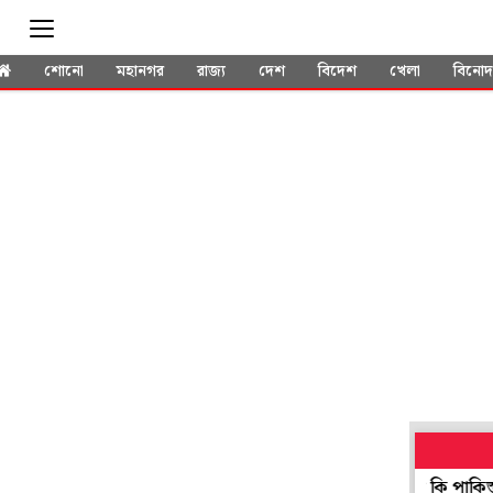
শোনো
মহানগর
রাজ্য
দেশ
বিদেশ
খেলা
বিনো
ায় তৈরি মুসলিম ন্যাটো 'কাগুজে বাঘ'! যুদ্ধ বাঁধলে সত্যিই কি পাকিস্তানে সে