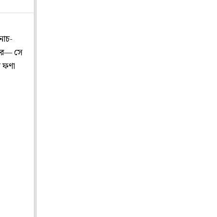
নাচ-
ারে— সে
ি ফণা