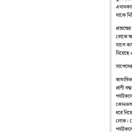
এখানকার 
থাকে নির্দ
প্রজন্মে
বোঝে অন
সাপে কা
নিয়েছে 
সাপেদের 
স্বাভাবি
প্রাণী ব
পর্যটকদ
কোনওভাব
ধরে নিয়
লোক। কো
পর্যটকদ