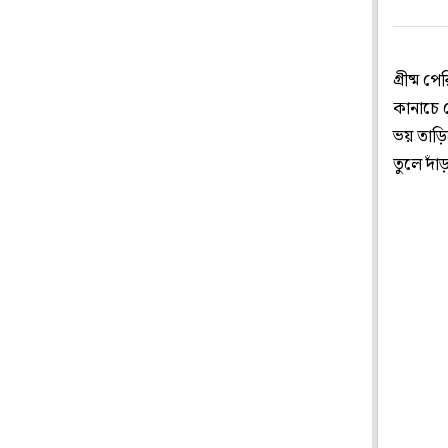
গ্রীষ্ম
কানাচে 
ভয় তাড়ি
তুলে দা