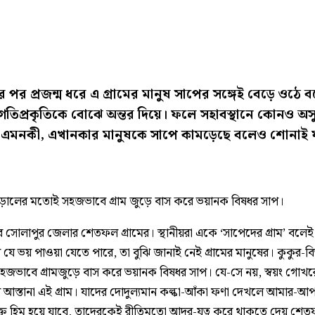
মের পর প্রজন্ম ধরে এ গ্রামের মানুষ সাপের সঙ্গেই বেড়ে ওঠে 
গতিপ্রকৃতিকে বোঝে অন্তর দিয়ে। ফলে সহাবস্থানে কোনও অসু
 এমনকী, এখানকার মানুষকে সাপে কামড়েছে বলেও শোনাই য
িড়ালের মতোই সহজভাবে গ্রাম জুড়ে বাস করে ভয়ানক বিষধর সাপ।
্রের সোলাপুর জেলার শেতফল গ্রামের। স্থানীয়রা একে ‘সাপেদের গ্রাম’ বলে
যে ভয় পাওয়া যেতে পারে, তা বুঝি জানাই নেই গ্রামের মানুষের। কুকুর-ব
জভাবে গ্রামজুড়ে বাস করে ভয়ানক বিষধর সাপ। যে-সে নয়, স্বয়ং গোখ
 আস্তানা এই গ্রাম। যাদের দোদুল্যমান কল্কা-আঁকা ফণা দেখলে আমার-আ
ক্ত হিম হয়ে যাবে, তাদেরকেই রীতিমতো আদর-যত্ন করে থাকতে দেয় শে