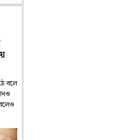
!
হয়
ওঠে বলে
কোনও
 বলেও