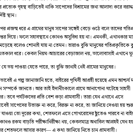
প্রত্যেক গৃহস্থ বাড়িতেই নাকি সাপেদের বিশ্রামের জন্য আলাদা করে বরাদ্
িষ্ট স্থান।
র পর প্রজন্ম ধরে এ গ্রামের মানুষ সাপের সঙ্গেই বেড়ে ওঠে বলে তাদের গতিপ
্তর দিয়ে। ফলে সহাবস্থানে কোনও অসুবিধা হয় না। এমনকী, এখানকার ম
মড়েছে বলেও শোনাই যায় না তেমন। তারাও বুঝি মানুষের গতিপ্রকৃতিকে ব
এতকাল ধরে। কেবল নিয়ম-আচারের বেড়াজাল নয়, ভালোবাসাই এখানে মূলম
যে ভয় পাওয়া যেতে পারে, তা বুঝি জানাই নেই গ্রামের মানুষের।
কভাবেই এ গল্প জানাজানি হতে, বাইরের পৃথিবী আগ্রহী হয়েছে এমন আশ্চর্য 
ন্ধন সম্পর্কে জানতে। আর তাই ইদানীংকালে গ্রামে আনাগোনা ঘটেছে সাহসী
ের। তবে পর্যটকদের প্রতি বেশ কড়া গ্রামবাসী। তারা যেন এখানে এসে
েই সাপেদের উত্যক্ত না করে, বিরক্ত না করে, তা জানিয়ে দেওয়া হয় শু
ে যাওয়া তো দূরের কথা, শেতফলে এসে গোখরোদের ছুঁতেও পারবে না বাই
নও রকম বাড়তি পরীক্ষানিরীক্ষা নয়, কেবলমাত্র অনাবিল আগ্রহই যেন হ
ের শেতফলে আসার কারণ— এ কথা জানিয়ে নিতে চান গ্রামবাসী।