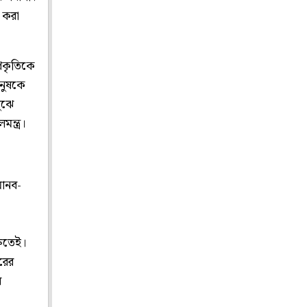
দ করা
্রকৃতিকে
ানুষকে
ুঝে
ন্ত্র।
মানব-
রুতেই।
রের
য়