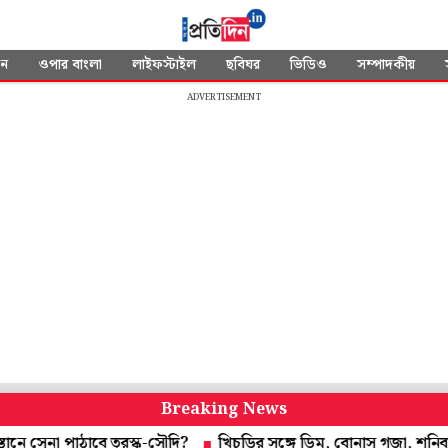
দন
ওপার বাংলা
লাইফস্টাইল
ছবিঘর
ভিডিও
সম্পাদকীয়
ADVERTISEMENT
Breaking News
না পাঠাবে তুরস্ক-সৌদি?
খিচুড়ির সঙ্গে ডিম, বোনাস গজা, শনিবারের মিড