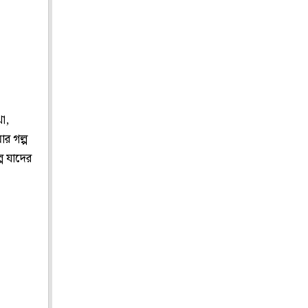
া,
ার গল্প
প যাদের