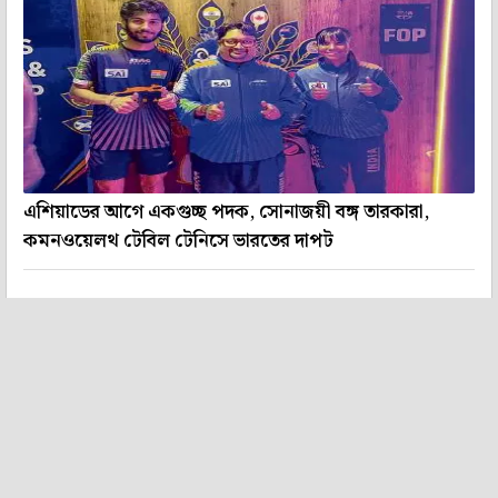
এশিয়াডের আগে একগুচ্ছ পদক, সোনাজয়ী বঙ্গ তারকারা,
কমনওয়েলথ টেবিল টেনিসে ভারতের দাপট