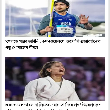
'খেলতে পারব ভাবিনি', কমনওয়েলথে 'রুপোলি প্রত্যাবর্তনে'র
গল্প শোনালেন নীরজ
কমনওয়েলথে সোনা জিতেও যোগ্যতা নিয়ে প্রশ্ন! উত্তরপ্রদেশে