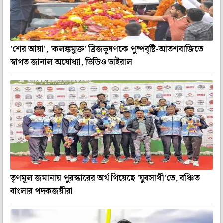
'শের আয়া', 'কলঙ্কমুক্ত' ব্রিজভূষণকে পুষ্পবৃষ্টি-আতশবাজিতে
স্বাগত জানাল অযোধ্যা, ভিডিও ভাইরাল
তৃণমূল জমানায় পুরস্কারের অর্থ গিয়েছে 'যুবসাথী'তে, বঞ্চিত
বাংলার পদকজয়ীরা