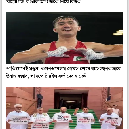
'বহিরাগত' বাঙালি অস্মিতাকে নিয়ে বিতর্ক
পাকিস্তানেই সম্ভব! কমনওয়েলথ গেমস শেষে রহস্যজনকভাবে
উধাও বক্সার, পাসপোর্ট রইল কর্তাদের হাতেই