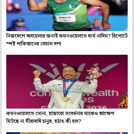
নিজদেশে অবহেলার জন্যই কমনওয়েলথে ব্যর্থ নাদিম? রিপোর্টে
স্পষ্ট পাকিস্তানের বেহাল দশা
কমনওয়েলথে সোনা, হাজারো সংবর্ধনার মাঝেও আক্ষেপ
মিটছে না মীরাবাঈ চানুর, হঠাৎ কী হল?