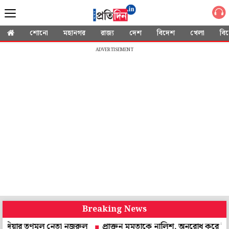
শোনো
মহানগর
রাজ্য
দেশ
বিদেশ
খেলা
বি
ADVERTISEMENT
Breaking News
তৃণমূল নেতা নজরুল
প্রাক্তন মমতাকে নালিশ, অনুরোধ করে চিঠি! উত্তর দেবেন 