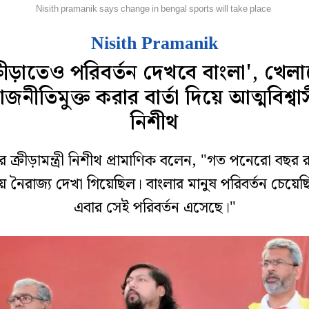
্যান্য
Nisith pramanik says change in bengal sports will take place
Nisith Pramanik
্রীড়াতেও পরিবর্তন দেখবে বাংলা', খেল
াজনীতিমুক্ত করার বার্তা দিয়ে আত্মবিশ্বা
নিশীথ
ের ক্রীড়ামন্ত্রী নিশীথ প্রামাণিক বলেন, "গত পনেরো বছর র
ায় নৈরাজ্য দেখা গিয়েছিল। বাংলার মানুষ পরিবর্তন চেয়ে
এবার সেই পরিবর্তন এসেছে।"