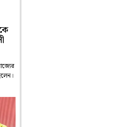
াকে
সী
াজ্যের
ছিলেন।