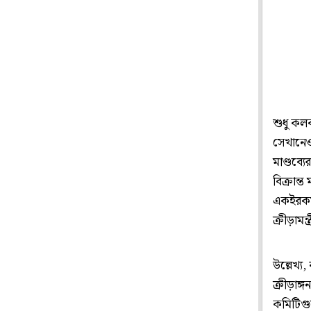
শুধু কল
সেখানেও 
মাণ্ডব্য
বিক্রান্
একইরকম। 
ক্রীড়ামন্ত্
উল্লেখ্য
ক্রীড়াঙ
কমিটিগু