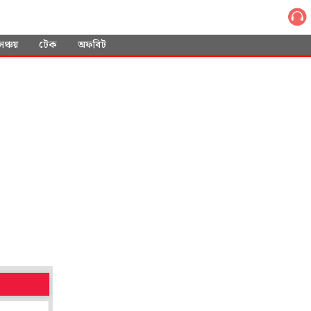
সঞ্চয়
টেক
অফবিট