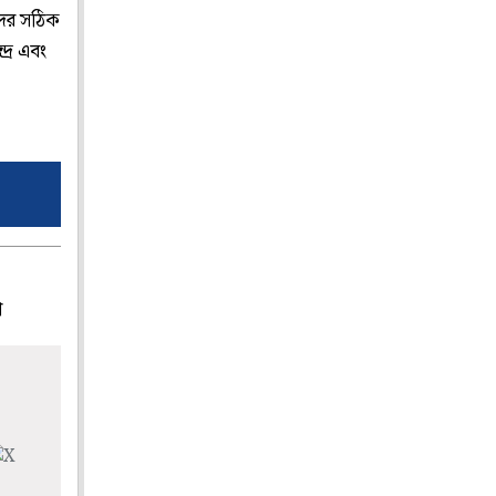
দের সঠিক
দ্র এবং
প