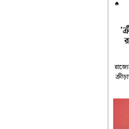
অন
'ক
র
রাজ্য
ক্রীড়