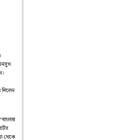
।
 মনসুখ
েন।
া
া দিলেন
 “বাংলার
র্টস
ায়া থেকে