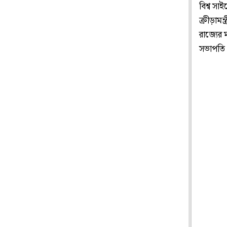
বিশ্ব সা
ক্রীড়ামন
রাজ্যের ম
সভাপতি 