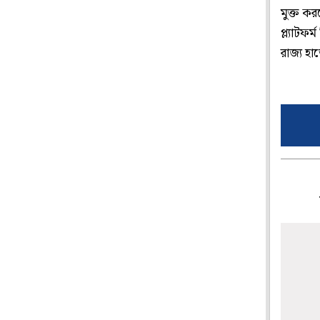
মুক্ত ক
প্ল্যাটফ
রাজ্য হা