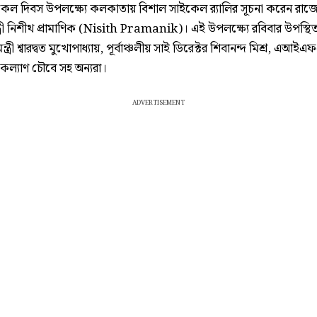
ইকেল দিবস উপলক্ষ্যে কলকাতায় বিশাল সাইকেল র‍্যালির সূচনা করেন রাজ্
্ত্রী নিশীথ প্রামাণিক (Nisith Pramanik)। এই উপলক্ষ্যে রবিবার উপস্থ
ন্ত্রী শ্বারদ্বত মুখোপাধ্যায়, পূর্বাঞ্চলীয় সাই ডিরেক্টর শিবানন্দ মিশ্র, এআই
কল্যাণ চৌবে সহ অন্যরা।
ADVERTISEMENT