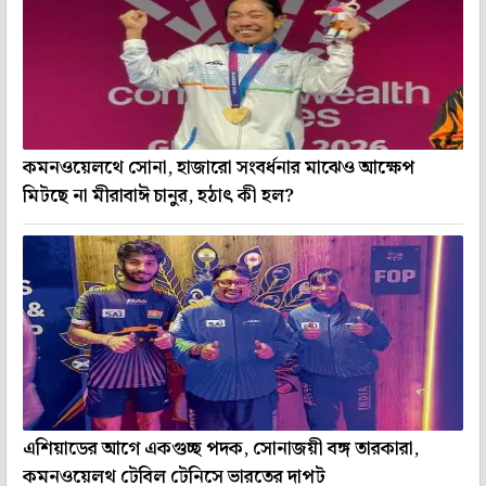
কমনওয়েলথে সোনা, হাজারো সংবর্ধনার মাঝেও আক্ষেপ
মিটছে না মীরাবাঈ চানুর, হঠাৎ কী হল?
এশিয়াডের আগে একগুচ্ছ পদক, সোনাজয়ী বঙ্গ তারকারা,
কমনওয়েলথ টেবিল টেনিসে ভারতের দাপট