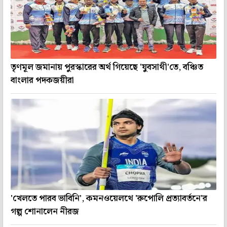
তৃণমূল জমানায় পুরস্কারের অর্থ গিয়েছে 'যুবসাথী'তে, বঞ্চিত
বাংলার পদকজয়ীরা
'খেলতে পারব ভাবিনি', কমনওয়েলথে 'রুপোলি প্রত্যাবর্তনে'র
গল্প শোনালেন নীরজ