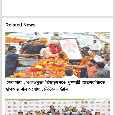
Related News
'শের আয়া', 'কলঙ্কমুক্ত' ব্রিজভূষণকে পুষ্পবৃষ্টি-আতশবাজিতে
স্বাগত জানাল অযোধ্যা, ভিডিও ভাইরাল