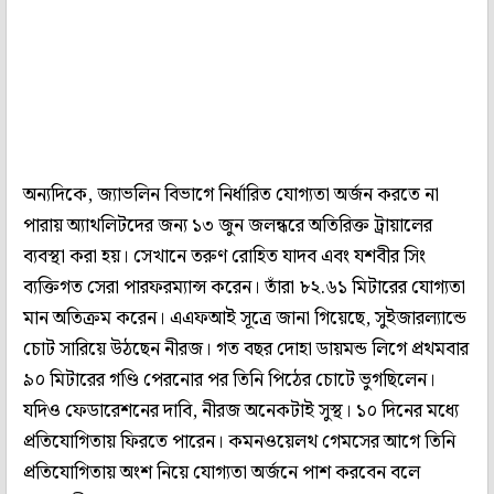
অন্যদিকে, জ্যাভলিন বিভাগে নির্ধারিত যোগ্যতা অর্জন করতে না
পারায় অ্যাথলিটদের জন্য ১৩ জুন জলন্ধরে অতিরিক্ত ট্রায়ালের
ব্যবস্থা করা হয়। সেখানে তরুণ রোহিত যাদব এবং যশবীর সিং
ব্যক্তিগত সেরা পারফরম্যান্স করেন। তাঁরা ৮২.৬১ মিটারের যোগ্যতা
মান অতিক্রম করেন। এএফআই সূত্রে জানা গিয়েছে, সুইজারল্যান্ডে
চোট সারিয়ে উঠছেন নীরজ। গত বছর দোহা ডায়মন্ড লিগে প্রথমবার
৯০ মিটারের গণ্ডি পেরনোর পর তিনি পিঠের চোটে ভুগছিলেন।
যদিও ফেডারেশনের দাবি, নীরজ অনেকটাই সুস্থ। ১০ দিনের মধ্যে
প্রতিযোগিতায় ফিরতে পারেন। কমনওয়েলথ গেমসের আগে তিনি
প্রতিযোগিতায় অংশ নিয়ে যোগ্যতা অর্জনে পাশ করবেন বলে