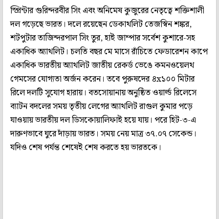
স্প্রিন্টার গুরিন্দরবীর সিং এবং অনিমেষ কুজুরের নেতৃত্বে শক্তিশালী
দল গড়েছে ভারত। দলে রয়েছেন ডেকাথলিট তেজস্বিন শঙ্কর,
শটপুটার তাজিন্দরপাল সিং তুর, হাই জাম্পার সর্বেশ কুশারে-সহ
একাধিক অ্যাথলিট। চলতি বছর মে মাসে রাঁচিতে ফেডারেশন কাপে
একাধিক ভারতীয় অ্যাথলিট জাতীয় রেকর্ড ভেঙে কমনওয়েলথ
গেমসের যোগ্যতা অর্জন করেন। তবে পুরুষদের ৪x১০০ মিটার
রিলে দলটি সুযোগ হারায়। বতসোয়ানায় অনুষ্ঠিত ওয়ার্ল্ড রিলেসে
ব্যাটন বদলের সময় তৃতীয় লেগের অ্যাথলিট রাগুল কুমার পড়ে
যাওয়ায় ভারতীয় দল ডিসকোয়ালিফাই হয়ে যায়। পরে হিট-৩-এ
দারুণভাবে ঘুরে দাঁড়ায় ভারত। সময় নেয় মাত্র ৩৭.০৭ সেকেন্ড।
যদিও শেষ পর্যন্ত শেষেই শেষ করতে হয় ভারতকে।