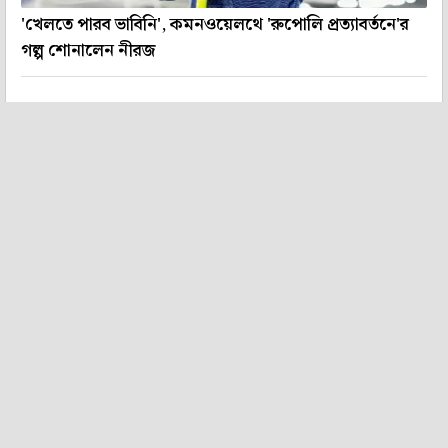
'খেলতে পারব ভাবিনি', কমনওয়েলথে 'রুপোলি প্রত্যাবর্তনে'র
গল্প শোনালেন নীরজ