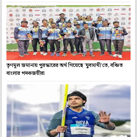
তৃণমূল জমানায় পুরস্কারের অর্থ গিয়েছে 'যুবসাথী'তে, বঞ্চিত
বাংলার পদকজয়ীরা