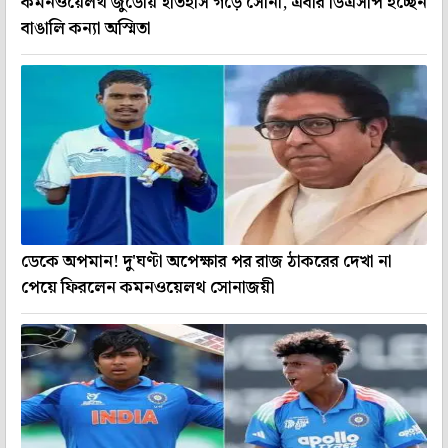
কমনওয়েলথ জুডোয় ইতিহাস গড়ে সোনা, এবার ডিএসপি হচ্ছেন
বাঙালি কন্যা অস্মিতা
ডেকে অপমান! দু'ঘণ্টা অপেক্ষার পর রাজ ঠাকরের দেখা না
পেয়ে ফিরলেন কমনওয়েলথ সোনাজয়ী