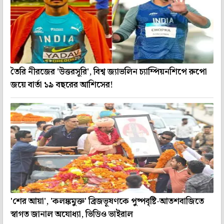
তৈরি নীরজের 'উত্তরসূরি', বিশ্ব জ্যাভলিন চ্যাম্পিয়নশিপে রুপো
জয়ে বার্তা ১৯ বছরের আশিসের!
'শের আয়া', 'কলঙ্কমুক্ত' ব্রিজভূষণকে পুষ্পবৃষ্টি-আতশবাজিতে
স্বাগত জানাল অযোধ্যা, ভিডিও ভাইরাল