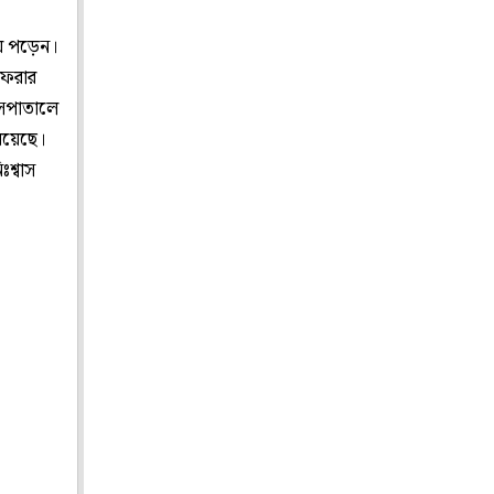
য়ে পড়েন।
ফেরার
াসপাতালে
 রয়েছে।
শ্বাস