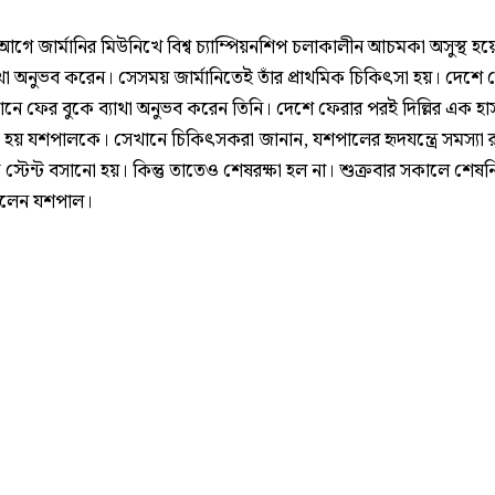
আগে জার্মানির মিউনিখে বিশ্ব চ্যাম্পিয়নশিপ চলাকালীন আচমকা অসুস্থ হ
াথা অনুভব করেন। সেসময় জার্মানিতেই তাঁর প্রাথমিক চিকিৎসা হয়। দেশে 
ানে ফের বুকে ব্যাথা অনুভব করেন তিনি। দেশে ফেরার পরই দিল্লির এক হ
রা হয় যশপালকে। সেখানে চিকিৎসকরা জানান, যশপালের হৃদযন্ত্রে সমস্যা
ে স্টেন্ট বসানো হয়। কিন্তু তাতেও শেষরক্ষা হল না। শুক্রবার সকালে শেষনিঃ
রলেন যশপাল।