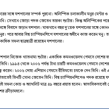
েরের সঙ্গে যশপালের সম্পর্ক পুরনো। অলিম্পিক চলাকালীন মনুর মেন্টর 
িনি। সেখানে জোড়া পদক জেতেন তারকা শ্যুটার। কিন্তু অলিম্পিকের পর
ঙ্গে বিবাদে জড়ান যশপাল। মাঝখানে বছর দু'য়েক যশপালের সঙ্গে কোনও 
মনুর। পরে আবার বিশ্ব চ্যাম্পিয়নশিপে যশপালের অধীনে কাজ করেন মনু। ত
কাধিক সফল ছাত্রছাত্রী রয়েছেন যশপালের।
যশপাল নিজেক খ্যাতনামা শুটার। একাধিক কমনওয়েলথ গেমসে দেশের 
তিনি। ১৯৯৪ থেকে ২০০৬ পর্যন্ত টানা চারটি কমনওয়েলথ গেমসে দেশের
ধিত্ব করেন। ২০০৬ দোহা এশিয়ান গেমসে রীতিমতো চমকে দেন তিনি। ওই 
গিতাতেই তিনটি সোনা জেতেন তিনি। বিশ্ব চ্যাম্পিয়নশিপেও পদক রয়েছে 
েই সফল কোচ ও অ্যাথলিট মাত্র ৪৯ বছরে প্রয়াত হলেন। স্বাভাবিকভাবে
শের ক্রীড়ামহলে।