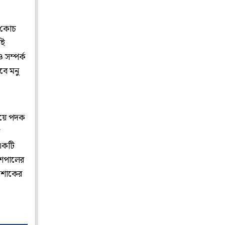
ও কোচ
েই
সম্পর্ক
বে মনু
হয়ে পদক
একটি
যশপালের
ই শোকের