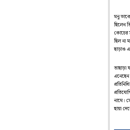
মনু ভাক
ছিলেন ত
কোচের স
ছিল না 
ছাড়াও এ
তাছাড়া 
এনেছেন 
প্রতিনি
প্রতিযো
নামে। স
ছায়া দে