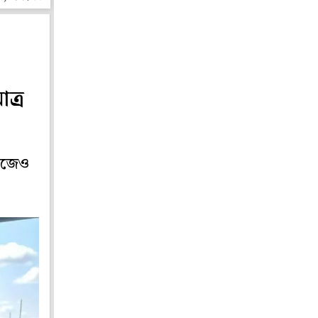
াত্র
নিজেও