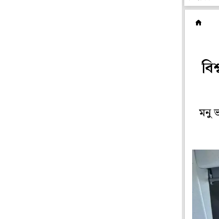
অন
বিশ
মনু 