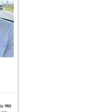
 ৪৯ বছর