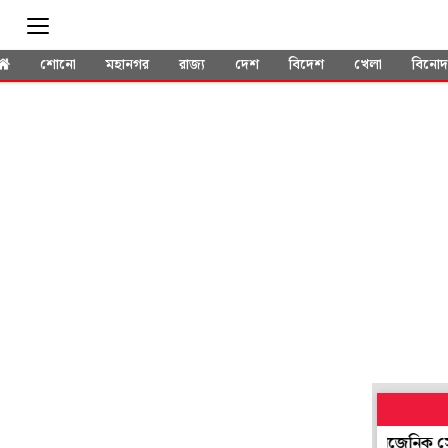
শোনো
মহানগর
রাজ্য
দেশ
বিদেশ
খেলা
বিনো
হাঁটুর ক্ষয়জনিত ব্যথায় নতুন দিশা: PRP-এর পরে অ্যালোজেনিক স্টেম সে