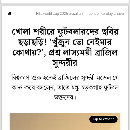
ছবিঘর
Fifa world cup 2026 brazilian influencer kerolay chaves co
খোলা শরীরে ফুটবলারদের ছবির
ছড়াছড়ি! 'খুঁজুন তো নেইমার
কোথায়?', প্রশ্ন লাস্যময়ী ব্রাজিল
সুন্দরীর
বিশ্বকাপ শুরু হতেই ব্রাজিলের সুন্দরী মডেল যে
কাণ্ড করে বসলেন, তাতে চক্ষু চড়কগাছ ফুটবল
ভক্তদের।
Tap to expand