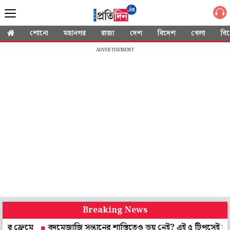
শোনো
মহানগর
রাজ্য
দেশ
বিদেশ
খেলা
বি
ADVERTISEMENT
Breaking News
দমেজাজি সন্তানের শাস্তিতেও ভয় নেই? এই ৫ টিপসেই বদলাবে খুদের আ