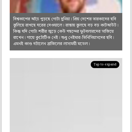
বিশ্বকাপের আঁচে পুড়ছে গোটা দুনিয়া। প্রিয় দেশের তারকাদের ছবি
ঝুলিয়ে রাখছে ঘরের দেওয়ালে। রাস্তায় ঝুলছে বড় বড় কাটআউট।
কিন্তু যদি গোটা শরীর জুড়ে কেউ পছন্দের ফুটবলারদের সাজিয়ে
রাখেন। গায়ে কুটোটিও নেই। শুধু নেইমার-ভিনিসিয়াসদের ছবি।
এমনই কাণ্ড ঘটালেন ব্রাজিলের লাস্যময়ী মডেল।
Tap to expand