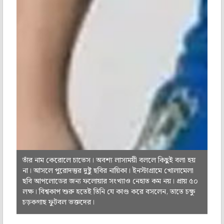
তাঁর নাম কেরোলে চাভেস। অবশ্য লাস্যময়ী বললে কিছুই বলা হয়
না। আসলে পুরোদস্তুর দুষ্টু ছবির নায়িকা। ইনস্টাগ্রামে খোলামেলা
ছবি আপলোডের জন্য ফলোয়ার সংখ্যাও নেহাত কম নয়। প্রায় ৫০
লক্ষ। বিশ্বকাপ শুরু হতেই তিনি যে কাণ্ড করে বসলেন, তাতে চক্ষু
চড়কগাছ ফুটবল ভক্তদের।