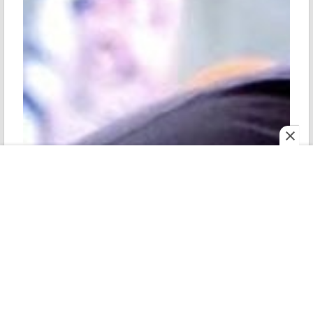
মহানগর
শোনো
ই পেপার
রোববার
কিন্তু ওই যে কথায় আছে, 'আজ যে রাজা, কাল সে ফকির!' মমতা
বন্দ্যোপাধ্যায় ক্ষমতাচ্যুত হতেই অভিষেক বন্দ্যোপাধ্যায়ের যাবতীয়