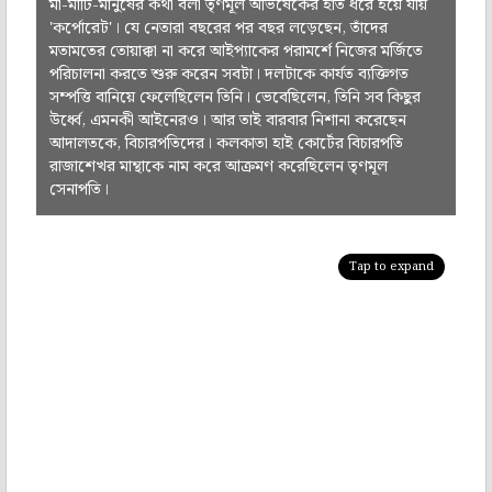
মা-মাটি-মানুষের কথা বলা তৃণমূল অভিষেকের হাত ধরে হয়ে যায়
'কর্পোরেট'। যে নেতারা বছরের পর বছর লড়েছেন, তাঁদের
মতামতের তোয়াক্কা না করে আইপ্যাকের পরামর্শে নিজের মর্জিতে
পরিচালনা করতে শুরু করেন সবটা। দলটাকে কার্যত ব্যক্তিগত
সম্পত্তি বানিয়ে ফেলেছিলেন তিনি। ভেবেছিলেন, তিনি সব কিছুর
উর্ধ্বে, এমনকী আইনেরও। আর তাই বারবার নিশানা করেছেন
আদালতকে, বিচারপতিদের। কলকাতা হাই কোর্টের বিচারপতি
রাজাশেখর মান্থাকে নাম করে আক্রমণ করেছিলেন তৃণমূল
সেনাপতি।
Tap to expand