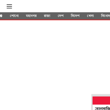
শোনো
মহানগর
রাজ্য
দেশ
বিদেশ
খেলা
বিনো
আরও কড়া নজরদারি, সতর্ক বাহিনীও
কীভাবে তোলাবাজি? গ্রেপ্তারের ৫৭ 