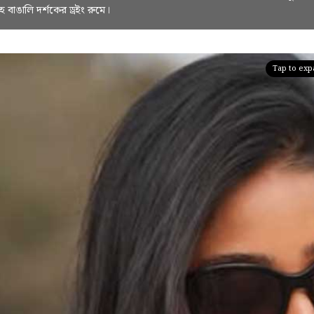
 বাঙালি দর্শকের ড্রইং রুমে।
Tap to ex