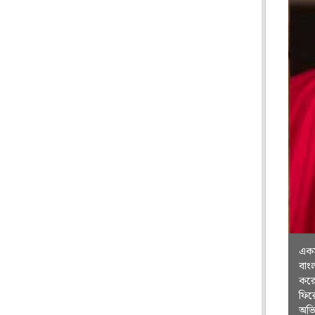
একস
বাং
করেছ
ফির
অভি