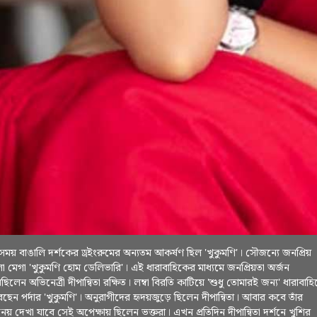
ময় বাঙালি দর্শকের ড্রইংরুমের অন্যতম আকর্ষণ ছিল 'খুকুমণি'। সৌজন্যে জনপ্রিয়
লা মেগা 'খুকুমণি হোম ডেলিভারি'। এই ধারাবাহিকের মাধ্যমে জনপ্রিয়তা অর্জন
িলেন অভিনেত্রী দীপান্বিতা রক্ষিত। লম্বা বিরতি কাটিয়ে 'শুধু তোমারই জন্য' ধারাবাহ
েছেন পর্দার 'খুকুমণি'। অনুরাগীদের হৃদয়জুড়ে ছিলেন দীপান্বিতা। আবার কবে তাঁর
নয় দেখা যাবে সেই অপেক্ষায় ছিলেন ভক্তরা। এখন প্রতিদিন দীপান্বিতা দর্শনে খুশির