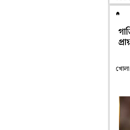
ছ
গা
প্র
খোলা 