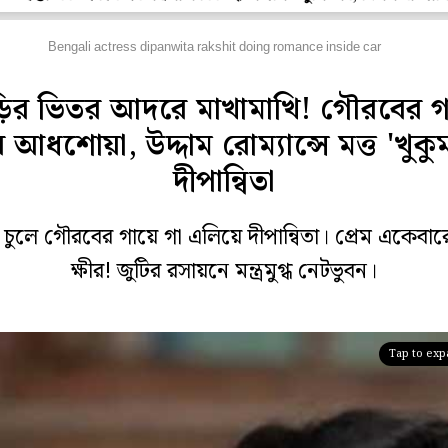
বিঘর
Bengali actress dipanwita rakshit doing romance inside car
ড়ির ভিতর আদরে মাখামাখি! গৌরবের গ
ায় আধশোয়া, উদ্দাম রোম্যান্সে মত্ত 'খুকু
দীপান্বিতা
চুলে গৌরবের গায়ে গা এলিয়ে দীপান্বিতা। প্রেম একেবা
ক্ষীর! জুটির রসায়নে মন্ত্রমুগ্ধ নেটভুবন।
Tap to ex