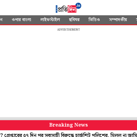
দন
ওপার বাংলা
লাইফস্টাইল
ছবিঘর
ভিডিও
সম্পাদকীয়
ADVERTISEMENT
Breaking News
দিন পর সব্যসাচী বিরুদ্ধে চার্জশিট পুলিশের, মিলল না জামিনও
বৃদ্ধকে