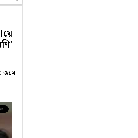
ায়ে
মণি'
রে জমে
pand