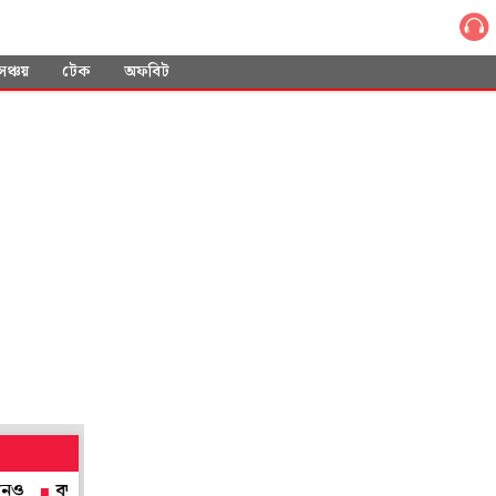
সঞ্চয়
টেক
অফবিট
 বাঁচাতে নিজের লাইফজ্যাকেট পরিয়ে দেন, বানভাসী কেরলে মৃত্যু উদ্ধারকার