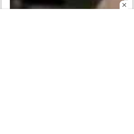
মহানগর
শোনো
ই পেপার
রোববার
সলমনের ফিটনেস রুটিন ও নিয়মশৃঙ্খলার কথা তুলে ধরেছেন। এক
সর্বভারতীয় সংবাদমাধ্যমকে তিনি বলেন, "সলমনের ফিটনেসের
নেপথ্যে রয়েছে ওঁর জীবনের কঠোর নিয়মানুবর্তিতা, শরীরচর্চার প্রতি
একাগ্রতা আর দৃঢ় বিশ্বাস। ১৯৮৯ সালে মুক্তি পেয়েছিল ম্যায়নে
প্যায়ার কিয়া। প্রায় তিরিশ বছরের বেশি সময় রুটিন মাফিক চলা
মুখের কথা নয়। ফিটনেস দেখে চক্ষুচড়কগাছ হলেই তো হবে না,
বয়সও একটা বড় ফ্যাক্টর।"
Tap to expand