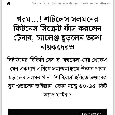
ছবিঘর
Salman khan trainer reveals his fitness secret after actor
গরম...! শার্টলেস সলমনের
ফিটনেস সিক্রেট ফাঁস করলেন
ট্রেনার, চ্যালেঞ্জ ছুড়লেন তরুণ
নায়কদেরও
বিটাউনের 'বিকিনি বেব' বা 'বম্বসেল'-দের থেকেও
যেন একধাপ এগিয়ে সমাজমাধ্যমে উষ্ণার পারদ
চড়ালেন সলমন খান। 'শার্টলেস' ছবিতে ভক্তদের
ঘুম ওড়ালেন ভাইজান! কোন মন্ত্রে ৬০-এও 'ফিট
অ্যান্ড ফাইন'?
Tap to expand