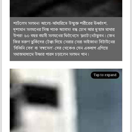
শার্টলেস সলমন! আলো-আঁধারিতে উন্মুক্ত শরীরের ঊর্ধ্বাংশ,
দৃশ্যমান সলমনের সিক্স প্যাক অ্যাবস! বন্ধ চোখ আর দু’হাত মাথার
উপর! ৬০ বছর বয়সী সলমনের ফিটনেসে ‘ফ্ল্যাট’নেটভুবন। জেন
জির তরুণ তুর্কিদের টেক্কা দিয়ে সেরার সেরা ভাইজান! বিটাউনের
'বিকিনি বেব' বা 'বম্বসেল'-দের থেকেও যেন একধাপ এগিয়ে
সমাজমাধ্যমে উষ্ণার পারদ চড়ালেন সলমন খান।
Tap to expand