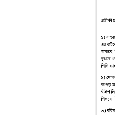
প্রতীকী 
১)
বাচ্চ
এর বাইর
জমাবে, 
বুঝবে খর
পিগি ব্
২)
দোকান
কাপড় আর
‘উইশ লি
শিখবে। 
৩)
রবিবা