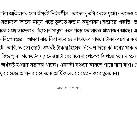
োটরা অভিভাবকদের উপরই নির্ভরশীল। তাদের কুটো নেড়ে দুটো করতেও দ
 সন্তানকে 'ভালো মানুষ' গড়ে তুলতে কত না অনুশাসন। হাজারো প্রস্তুতি। 
ঙ্গে সঙ্গে তাদেরকে 'হিসেবি মানুষ' করে গড়ে তোলারও প্রয়োজন আছে। 
েন বিশেষজ্ঞরা। আমরা বাঙালিরা সচরাচর বাচ্চাদের সামনে টাকা-পয়সার ক
হই। ভাবি, ও তো ছোট, এখনই টাকার হিসেব-নিকেশ দিয়ে কী হবে? থাক ন
ই কিন্তু ভুল। পকেটের যত্ন নেওয়াটা ছেলেবেলা থেকেই শিখতে হয়। নাহলে
ে অর্থকষ্ট হওয়ার সম্ভাবনা থাকে। এমনকী সঞ্চয়ে আসতে পারে নানা বাধা। 
খুব সহজে আপনার সন্তানকে আর্থিকভাবে সচেতন করে তুলবেন।
ADVERTISEMENT