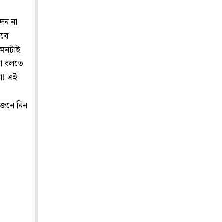
েন না
তবে
এমনটাই
থা বলতে
া! এই
জেনে নিন