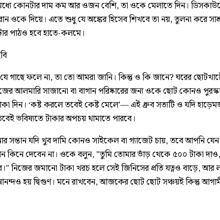
্ডের মধ্যে কোনটার দাম কম আর ওজন বেশি, তা ওকে মেলাতে দিন। ডিসকাউন
ান ওকে দিয়ে। এতে শুধু যে অঙ্কের হিসেব শিখবে তা নয়, তুলনা করে সাশ্
টার পাঠও হবে হাতে-কলমে।
ছবি
যে গাছে ফলে না, তা তো আমরা জানি। কিন্তু ও কি জানে? ঘরের ছোটখা
জের আলমারি সাজানো বা বাগান পরিষ্কারের জন্য ওকে ছোট কোনও পুরস্কা
টাকা দিন। ‘কষ্ট করলে তবেই কেষ্ট মেলে’— এই ধ্রুব সত্যটি ও যদি হাড়েমজ
বেই ভবিষ্যতে টাকার অপচয় থামাতে পারবে।
 সন্তান যদি খুব দামি কোনও সাইকেল বা গ্যাজেট চায়, তবে আপনি যে
ান কিনে দেবেন না। ওকে বলুন, "তুমি তোমার ভাঁড় থেকে ৫০০ টাকা দাও,
।" নিজের জমানো টাকা খরচ হলে সেই জিনিসের প্রতি যত্নও বাড়ে, আর লক্
আনন্দও হয় দ্বিগুণ। মনে রাখবেন, আজকের ছোট ছোট সঞ্চয়ই কিন্তু আগা