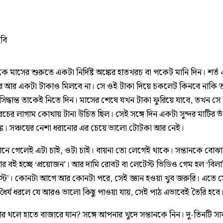
ছবি
াকে মাসের শুরুতে একটা নির্দিষ্ট অঙ্কের হাতখরচ বা পকেট মানি দিন। শর্
ে আর একটা টাকাও মিলবে না। সে ওই টাকা দিয়ে চকলেট কিনবে নাকি ত
সিদ্ধান্ত তাকেই নিতে দিন। মাসের শেষে যখন টাকা ফুরিয়ে যাবে, তখন স
চের লাগাম কোথায় টানা উচিত ছিল। সেই সঙ্গে দিন একটা সুন্দর মাটির ভা
যাঙ্ক। সঞ্চয়ের নেশা ধরানোর এর চেয়ে ভালো টোটকা আর নেই।
ে গেলেই এটা চাই, ওটা চাই। বায়না তো লেগেই থাকে। সন্তানকে বোঝা
 বই হচ্ছে ‘প্রয়োজন’। আর দামি রোবট বা লেটেস্ট ভিডিও গেম হল ‘বিলাস
স্ট’। কোনটা আগে আর কোনটা পরে, সেই জ্ঞান হওয়া খুব জরুরি। এতে 
ধৈর্য ধরলে যে আরও ভালো কিছু পাওয়া যায়, সেই পাঠ এভাবেই তৈরি হবে
র থলে হাতে বাজারে যান? সঙ্গে আপনার খুদে সন্তানকে নিন। দু-তিনটি সা