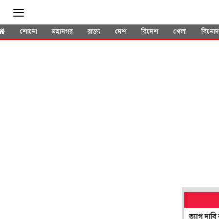
শোনো
মহানগর
রাজ্য
দেশ
বিদেশ
খেলা
বিনো
প্রশ্নফাঁস থেকে পরীক্ষায় দুর্নীতি! এবার হেমন্তের পদত্যাগ দাবি ঝাড়খ