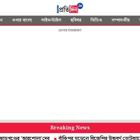
দন
ওপার বাংলা
লাইফস্টাইল
ছবিঘর
ভিডিও
সম্পাদকীয়
ADVERTISEMENT
Breaking News
ণ্ডের 'আরশোলা'দের
বাঁকিপুর মডেলে বিজেপির উচ্চবর্ণ ভোটব্যাঙ্কে থাবা! 