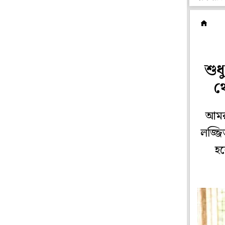
সম
শুধ
থ
আমরা
লজ্জি
হব