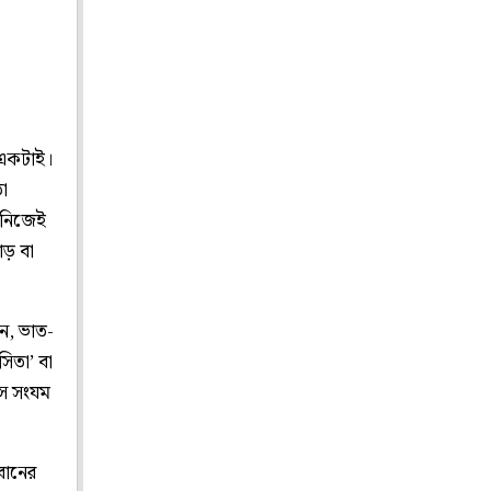
ত একটাই।
া
ে নিজেই
ঁড় বা
ন, ভাত-
িতা’ বা
সে সংযম
।
বানের