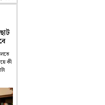
 ছোট
বে
 বলতে
িয়ে কী
াটা