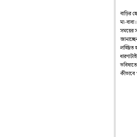
বাড়ির ছ
মা-বাবা।
সময়ের স
জানাচ্ছ
লজ্জিত 
ধারণাটা
ভবিষ্যত
কীভাবে 