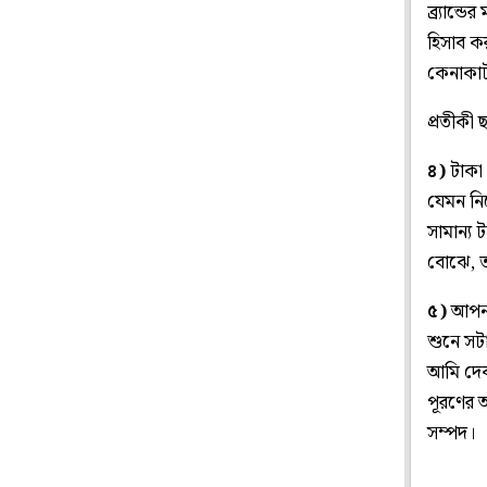
ব্র্যান
হিসাব কর
কেনাকা
প্রতীকী 
৪)
টাকা 
যেমন নি
সামান্য 
বোঝে, ত
৫)
আপনার
শুনে সট
আমি দেব
পূরণের 
সম্পদ।