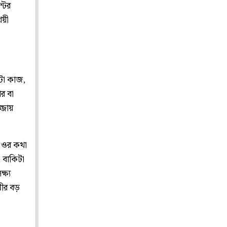
্টের
রয়ী
টো কাজ,
র বা
্জায়
ন ওর কথা
 বাকিটা
ষ্য
মীর বড়