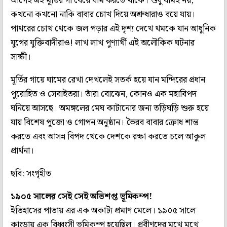
আগেই এই মূর্তির গা বেয়ে ঘাম ঝরতে থাকে। শুধু ঘামই নয়,
কখনো কখনো নাকি বাবার চোখ দিয়ে অশ্রুধারাও বয়ে যায়।
পাথরের চোখ থেকে জল পড়ার এই দৃশ্য দেখে থমকে যান আধুনিক
যুগের যুক্তিবাদীরাও! লাখ লাখ পুণ্যার্থী এই অলৌকিক ঘটনার
সাক্ষী।
মূর্তির গায়ে ঘামের রেখা দেখলেই সতর্ক হয়ে যান মন্দিরের প্রধান
পুরোহিত ও সেবাইতরা। তাঁরা বোঝেন, কোনও এক মহাবিপদ
ঘনিয়ে আসছে। অমঙ্গলের মেঘ কাটানোর জন্য তড়িঘড়ি শুরু হয়ে
যায় বিশেষ পুজো ও গোপন অনুষ্ঠান। ভৈরব বাবার ক্রোধ শান্ত
করতে এবং আসন্ন বিপদ থেকে দেশকে রক্ষা করতে চলে আকুল
প্রার্থনা।
ছবি: সংগৃহীত
১৯০৫ সালের সেই সেই অভিশপ্ত ভূমিকম্প!
ইতিহাসের পাতায় এর এক অকাট্য প্রমাণ মেলে। ১৯০৫ সালে
কাংড়ায় এক বিধ্বংসী ভূমিকম্প হয়েছিল। প্রবীণদের মুখে মুখে