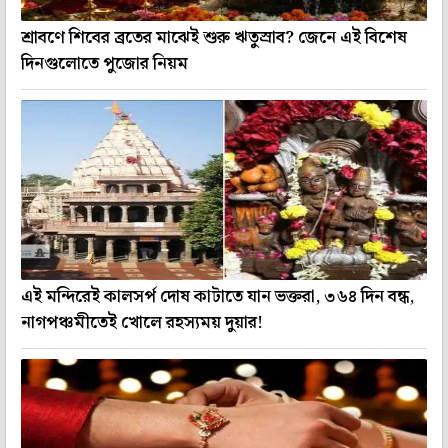
শ্রাবণে শিবের ব্রতের মাঝেই শুরু ঋতুস্রাব? জেনে এই বিশেষ
দিনগুলোতে পুজোর নিয়ম
এই মন্দিরেই কালসর্প দোষ কাটাতে যান ভক্তরা, ৩৬৪ দিন বন্ধ,
নাগপঞ্চমীতেই খোলে রহস্যময় দুয়ার!