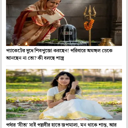
প্যাকেটের দুধে শিবপুজো করছেন! পরিবারে অমঙ্গল ডেকে
আনছেন না তো? কী বলছে শাস্ত্র
পর্দার 'সীতা' সাই পল্লবীর হাতে জপমালা, মন থাকে শান্ত, আর