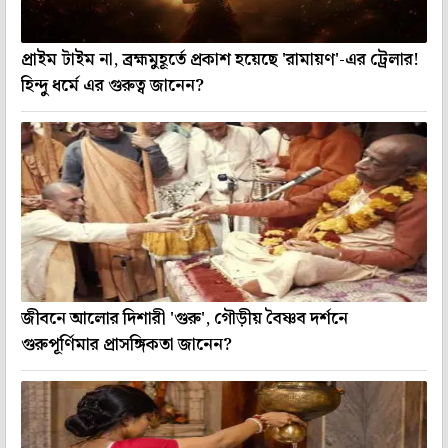
প্রাইম টাইম না, ব্রহ্মমুহূর্তে প্রকাশ হয়েছে 'রামায়ণ'-এর ট্রেলার!
হিন্দু ধর্মে এর গুরুত্ব জানেন?
জীবনে আলোর দিশারী 'গুরু', গৌড়ীয় বৈষ্ণব দর্শনে
গুরুপূর্ণিমার প্রাসঙ্গিকতা জানেন?