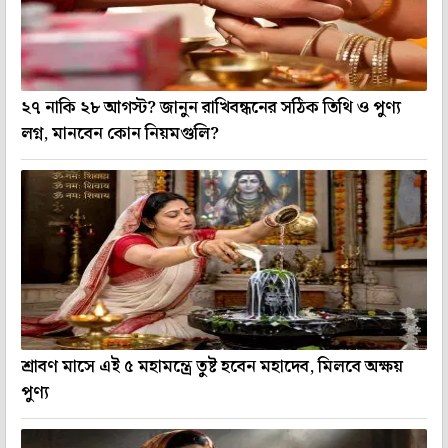
২৭ নাকি ২৮ আগস্ট? জানুন রাখিবন্ধনের সঠিক তিথি ও পুণ্য
লগ্ন, মানবেন কোন নিয়মগুলি?
শ্রাবণ মাসে এই ৫ মহামন্ত্রে তুষ্ট হবেন মহাদেব, মিলবে অক্ষয়
পুণ্য