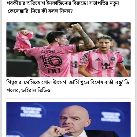
পরকীয়ার অভিযোগ ইনফান্তিনোর বিরুদ্ধে! সভাপতির নতুন
'কেলেঙ্কারি' নিয়ে কী বলল ফিফা?
পিতৃহারা মেসিকে গোল উৎসর্গ, জার্সি খুলে বিশেষ বার্তা 'বন্ধু' ডি
পলের, ভাইরাল ভিডিও