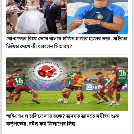
রোনাল্ডোর বিয়ে ভেবে বাসরে হাজির হাজার হাজার ভক্ত, ভাইরাল
ভিডিও দেখে কী বললেন সিআর৭?
আইএসএল চালিয়ে লাভ হচ্ছে? জনমত জানতে সমীক্ষা শুরু
কর্তৃপক্ষের, রইল ফর্ম ফিলাপের লিঙ্ক