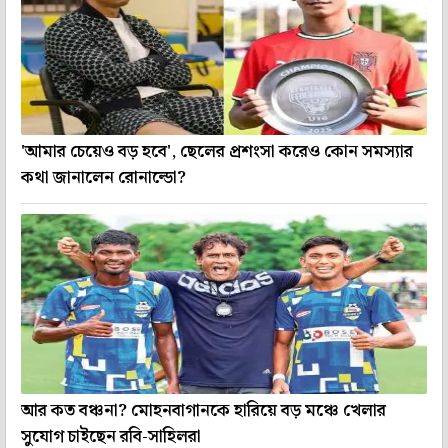
'আমার চেয়েও বড় হবে', ছেলের প্রশংসা করেও কোন সমস্যার
কথা জানালেন রোনাল্ডো?
আর কত বঞ্চনা? মোহনবাগানকে হারিয়ে বড় মঞ্চে খেলার
সুযোগ চাইছেন রবি-সাহিলরা