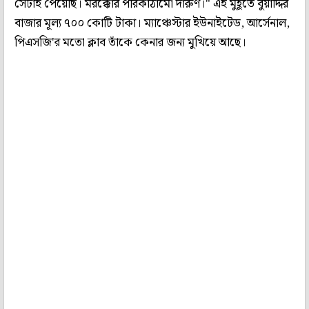
সেটাই পেয়েছি। মরক্কোর পরিকাঠামো দারুণ।" এই মুহূর্তে বুয়াদ্দির
বাজার মূল্য ৭০০ কোটি টাকা। ম্যাঞ্চেস্টার ইউনাইটেড, আর্সেনাল,
পিএসজি'র মতো ক্লাব তাঁকে কেনার জন্য মুখিয়ে আছে।