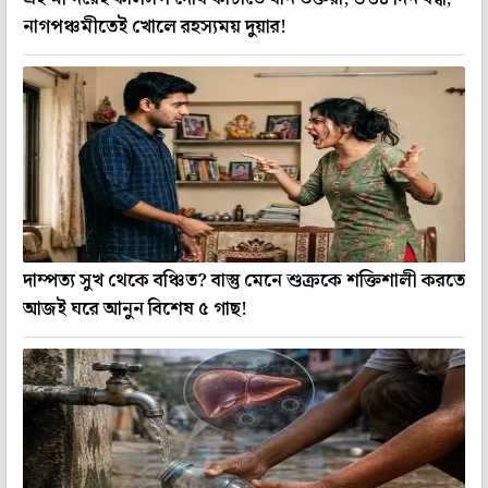
নাগপঞ্চমীতেই খোলে রহস্যময় দুয়ার!
দাম্পত্য সুখ থেকে বঞ্চিত? বাস্তু মেনে শুক্রকে শক্তিশালী করতে
আজই ঘরে আনুন বিশেষ ৫ গাছ!