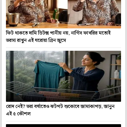
ফিট থাকতে দামি ডিটক্স পানীয় নয়, নার্গিস ফাখরির মতোই
ভরসা রাখুন এই ঘরোয়া গ্রিন জুসে
রোদ নেই? ভরা বর্ষাতেও ঝটপট শুকোবে জামাকাপড়, জানুন
এই ৫ কৌশল