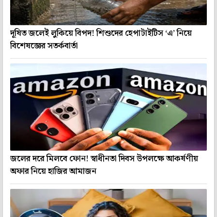
দূষিত জলেই লুকিয়ে বিপদ! শিশুদের হেপাটাইটিস ‘এ’ নিয়ে
বিশেষজ্ঞের সতর্কবার্তা
জলের দরে মিলবে ফোন! স্বাধীনতা দিবস উপলক্ষে আকর্ষণীয়
অফার নিয়ে হাজির আমাজন