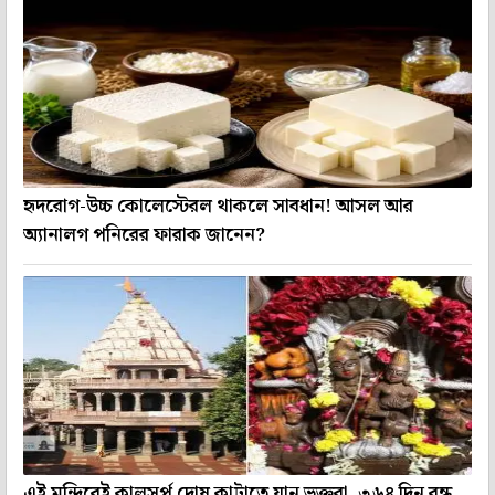
হৃদরোগ-উচ্চ কোলেস্টেরল থাকলে সাবধান! আসল আর
অ্যানালগ পনিরের ফারাক জানেন?
এই মন্দিরেই কালসর্প দোষ কাটাতে যান ভক্তরা, ৩৬৪ দিন বন্ধ,