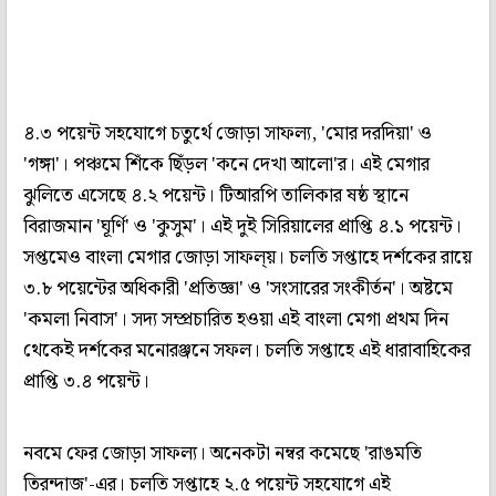
৪.৩ পয়েন্ট সহযোগে চতুর্থে জোড়া সাফল্য, 'মোর দরদিয়া' ও
'গঙ্গা'। পঞ্চমে শিঁকে ছিঁড়ল 'কনে দেখা আলো'র। এই মেগার
ঝুলিতে এসেছে ৪.২ পয়েন্ট। টিআরপি তালিকার ষষ্ঠ স্থানে
বিরাজমান 'ঘূর্ণি' ও 'কুসুম'। এই দুই সিরিয়ালের প্রাপ্তি ৪.১ পয়েন্ট।
সপ্তমেও বাংলা মেগার জোড়া সাফল্য়। চলতি সপ্তাহে দর্শকের রায়ে
৩.৮ পয়েন্টের অধিকারী 'প্রতিজ্ঞা' ও 'সংসারের সংকীর্তন'। অষ্টমে
'কমলা নিবাস'। সদ্য সম্প্রচারিত হওয়া এই বাংলা মেগা প্রথম দিন
থেকেই দর্শকের মনোরঞ্জনে সফল। চলতি সপ্তাহে এই ধারাবাহিকের
প্রাপ্তি ৩.৪ পয়েন্ট।
নবমে ফের জোড়া সাফল্য। অনেকটা নম্বর কমেছে 'রাঙমতি
তিরন্দাজ'-এর। চলতি সপ্তাহে ২.৫ পয়েন্ট সহযোগে এই