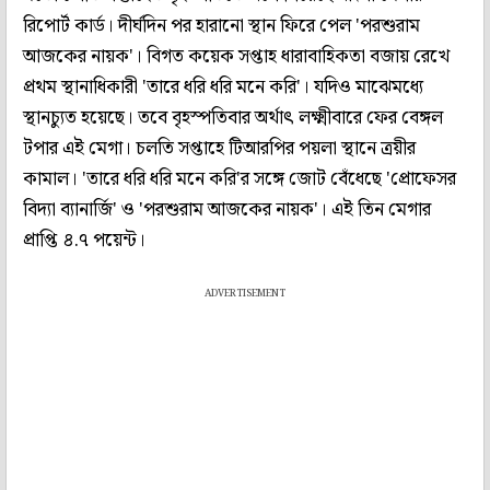
রিপোর্ট কার্ড। দীর্ঘদিন পর হারানো স্থান ফিরে পেল 'পরশুরাম
আজকের নায়ক'। বিগত কয়েক সপ্তাহ ধারাবাহিকতা বজায় রেখে
প্রথম স্থানাধিকারী 'তারে ধরি ধরি মনে করি'। যদিও মাঝেমধ্যে
স্থানচ্যুত হয়েছে। তবে বৃহস্পতিবার অর্থাৎ লক্ষ্মীবারে ফের বেঙ্গল
টপার এই মেগা। চলতি সপ্তাহে টিআরপির পয়লা স্থানে ত্রয়ীর
কামাল। 'তারে ধরি ধরি মনে করি'র সঙ্গে জোট বেঁধেছে 'প্রোফেসর
বিদ্যা ব্যানার্জি' ও 'পরশুরাম আজকের নায়ক'। এই তিন মেগার
প্রাপ্তি ৪.৭ পয়েন্ট।
ADVERTISEMENT