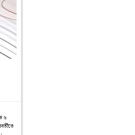
জে ৬
বর্তীতে
।