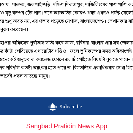
স্তায়। মালদহ, জলপাইগুড়ি, দক্ষিণ দিনাজপুর, দার্জিলিংয়ের পাশাপাশি 
রাও মৃদু কম্পন টের পান। তবে ক্ষয়ক্ষতির কোনও খবর এখনও পর্যন্ত মেলে
খবর শুধু ভারত নয়, এর প্রভাব পড়েছে নেপাল, বাংলাদেশেও। সেখানকার বাস
অনুভব করেছেন।
, হাওয়া অফিসের পূর্বাভাস সত্যি করে আজ, রবিবার বাংলার প্রায় সব জেল
ঘড়ির কাঁটা পেরিয়েছে এগারোটার গণ্ডিও। ফলে ভূমিকম্পের সময় অধিকাংশই
অনেকেই অনুভব না করলেও ফোনে এলার্ট পৌঁছতে বিষয়টা বুঝতে পারেন।
পের পরিণতি কতটা ভয়ংকর হতে পারে তা বিগতদিনে একাধিকবার দেখা গি
কভাবেই প্রবল আতঙ্কে মানুষ।
Subscribe
Sangbad Pratidin News App