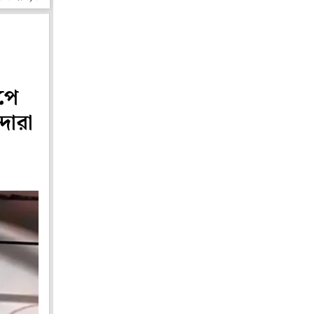
পে
দারা