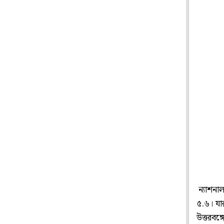
ন্যাশনাল
৫.৬। যা
উত্তরবঙ্