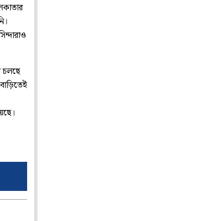
কলকাতার
নি।
িন্দারাও
ায় চলছে
 বাড়িতেই
য়েছে।