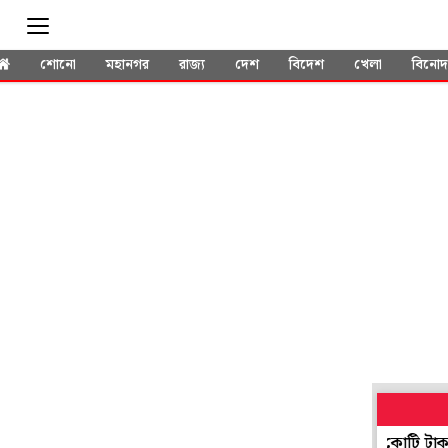
শোনো
মহানগর
রাজ্য
দেশ
বিদেশ
খেলা
বিনো
পাচারের বড় ছক বানচাল, দমদম বিমানবন্দরেই উদ্ধার কোটি টাকার দুর্লভ