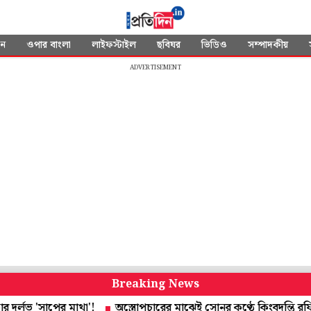
দন
ওপার বাংলা
লাইফস্টাইল
ছবিঘর
ভিডিও
সম্পাদকীয়
ADVERTISEMENT
Breaking News
 'সাপের মাথা'!
অস্ত্রোপচারের মাঝেই সোনুর কণ্ঠে কিংবদন্তি রফির গা