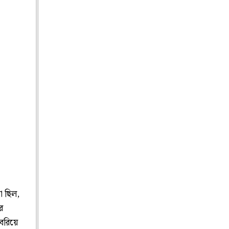
া ছিল,
র
বেরিয়ে