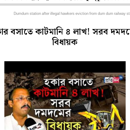
িডিও
Dumdum station after illegal hawkers eviction from dum dum railway sta
ার বসাতে কাটমানি ৪ লাখ! সরব দমদ
বিধায়ক