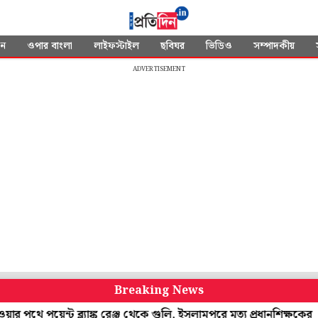
দন
ওপার বাংলা
লাইফস্টাইল
ছবিঘর
ভিডিও
সম্পাদকীয়
ADVERTISEMENT
Breaking News
 পয়েন্ট ব্ল্যাঙ্ক রেঞ্জ থেকে গুলি, ইসলামপুরে মৃত্যু প্রধানশিক্ষকের
৮ আ