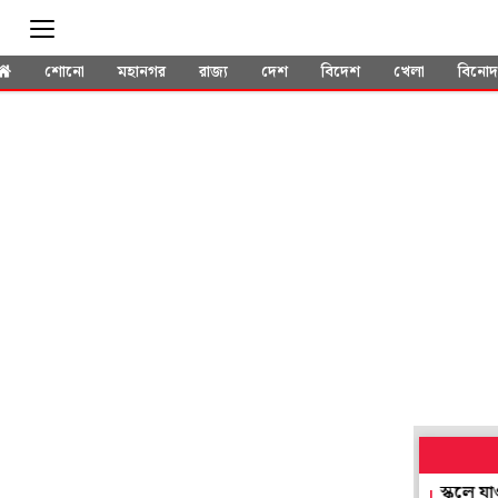
শোনো
মহানগর
রাজ্য
দেশ
বিদেশ
খেলা
বিনো
৮ আগস্ট ২০২৬: সিংহ রাশির আজকের দিন
স্কুলে যাওয়ার পথে