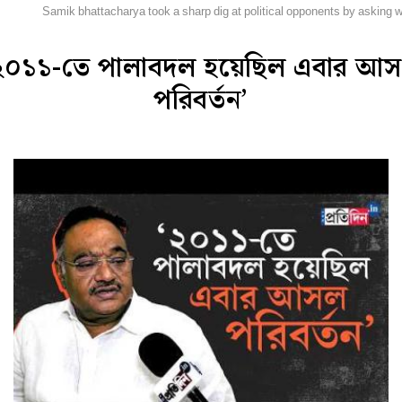
িডিও
Samik bhattacharya took a sharp dig at political opponents by asking wh
২০১১-তে পালাবদল হয়েছিল এবার আ
পরিবর্তন’