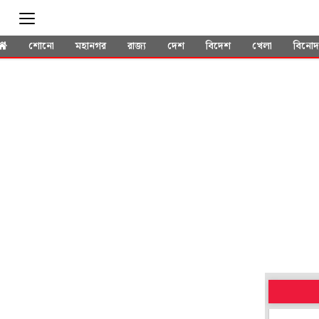
শোনো
মহানগর
রাজ্য
দেশ
বিদেশ
খেলা
বিনো