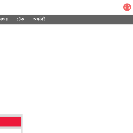
সঞ্চয়
টেক
অফবিট