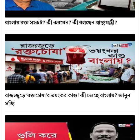
বাংলায় রক্ত সংকট? কী করবেন? কী বলছেন স্বাস্থ্যমন্ত্রী?
রাজ্যজুড়ে ‘রক্তচোষা’র ভয়ংকর কাণ্ড! কী চলছে বাংলায়? জানুন
সত্যি