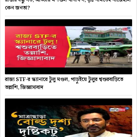
রাস্তার বন্ধু গর্ত, আড্ডায় মশগুল খানাখন্দ, বৃষ্টি নামতেই নাজেহাল
কেন জনতা?
রাজ্য STF-র স্ক্যানারে টুলু মণ্ডল, পাড়ুইয়ে টুলুর শ্বশুরবাড়িতে
তল্লাশি, জিজ্ঞাসাবাদ