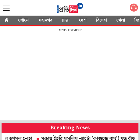
শোনো
মহানগর
রাজ্য
দেশ
বিদেশ
খেলা
বি
ADVERTISEMENT
Breaking News
ৃণমূল নেতা
মক্কায় তৈরি মুসলিম ন্যাটো 'কাগুজে বাঘ'! যুদ্ধ বাঁধলে সত্যি