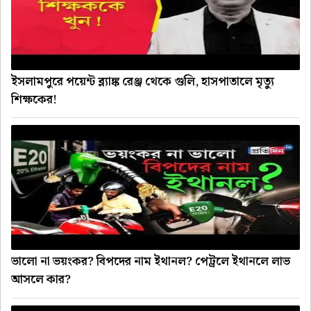
ইসলামপুরে পয়েন্ট ব্ল্যাঙ্ক রেঞ্জ থেকে গুলি, হাসপাতালে মৃত্যু
শিক্ষকের!
ভালো না ভয়ংকর? বিপদের নাম ইথানল? পেট্রলে ইথানলে লাভ
আসলে কার?