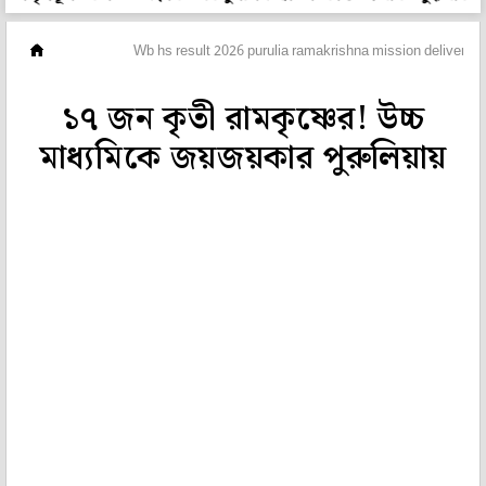
ভিডিও
Wb hs result 2026 purulia ramakrishna mission delivered 
১৭ জন কৃতী রামকৃষ্ণের! উচ্চ
মাধ্যমিকে জয়জয়কার পুরুলিয়ায়