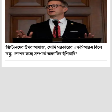
'খ্রিস্টানদের উপর আঘাত', মোদি সরকারের এফসিআরএ বিলে
'বন্ধু' দেশের সঙ্গে সম্পর্কে অবনতির হুঁশিয়ারি!