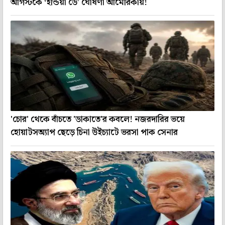
আগস্টকে ‘ইন্ডিয়া ডে’ ঘোষণা আমেরিকায়!
'চোর' থেকে বাঁচতে 'ডাকাতে'র কবলে! নজরদারির ভয়ে
হোয়াটসঅ্যাপ ছেড়ে চিনা উইচ্যাটে ভরসা পাক সেনার