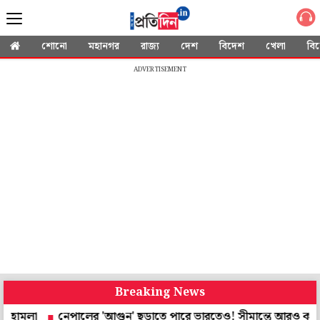
শোনো
মহানগর
রাজ্য
দেশ
বিদেশ
খেলা
বি
ADVERTISEMENT
Breaking News
নেপালের 'আগুন' ছড়াতে পারে ভারতেও! সীমান্তে আরও কড়া নজরদারি,