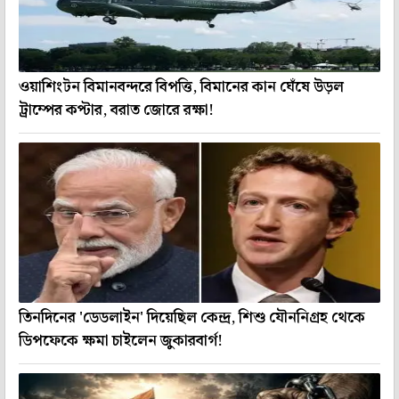
ওয়াশিংটন বিমানবন্দরে বিপত্তি, বিমানের কান ঘেঁষে উড়ল
ট্রাম্পের কপ্টার, বরাত জোরে রক্ষা!
তিনদিনের 'ডেডলাইন' দিয়েছিল কেন্দ্র, শিশু যৌননিগ্রহ থেকে
ডিপফেকে ক্ষমা চাইলেন জুকারবার্গ!