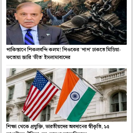
পাকিস্তানে শিকলবন্দি কলম! পিওকের 'পাপ' ঢাকতে মিডিয়া-
ফতোয়া জারি 'ভীত' ইসলামাবাদের
শিক্ষা থেকে প্রযুক্তি, ভারতীয়দের অবদানের স্বীকৃতি, ১৫