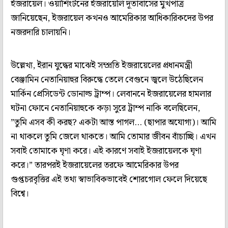
ইজরায়েল। ওয়াশিংটনের ইজরায়েলি দূতাবাসের মুখপাত্র
জানিয়েছেন, ইজরায়েল কখনও আমেরিকার আধিকারিকদের উপর
নজরদারি চালায়নি।
উল্লেখ্য, ইরান যুদ্ধের মাঝেই সম্প্রতি ইজরায়েলের প্রধানমন্ত্রী
বেঞ্জামিন নেতানিয়াহুর বিরুদ্ধে তেলে বেগুনে জ্বলে উঠেছিলেন
মার্কিন প্রেসিডেন্ট ডোনাল্ড ট্রাম্প। লেবাননে ইজরায়েলের হামলার
ঘটনা ফোনে নেতানিয়াহুকে কড়া সুরে ট্রাম্প নাকি বলেছিলেন,
”তুমি এসব কী করছ? একটা আস্ত পাগল… (ছাপার অযোগ্য)। আমি
না থাকলে তুমি জেলে থাকতে। আমি তোমার জীবন বাঁচাচ্ছি। এখন
সবাই তোমাকে ঘৃণা করে। এই কারণে সবাই ইজরায়েলকে ঘৃণা
করে।” তারপরই ইজরায়েলের তরফে আমেরিকার উপর
গুপ্তচরবৃত্তির এই তথ্য স্বাভাবিকভাবেই শোরগোল ফেলে দিয়েছে
বিশ্বে।