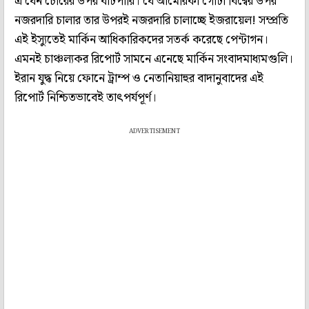
এ যেন চোরের উপর বাটপারি। যে আমেরিকা গোটা বিশ্বের উপর
নজরদারি চালার তার উপরই নজরদারি চালাচ্ছে ইজরায়েল! সম্প্রতি
এই ইস্যুতেই মার্কিন আধিকারিকদের সতর্ক করেছে পেন্টাগন।
এমনই চাঞ্চল্যকর রিপোর্ট সামনে এনেছে মার্কিন সংবাদমাধ্যমগুলি।
ইরান যুদ্ধ নিয়ে ফোনে ট্রাম্প ও নেতানিয়াহুর বাদানুবাদের এই
রিপোর্ট নিশ্চিতভাবেই তাৎপর্যপূর্ণ।
ADVERTISEMENT