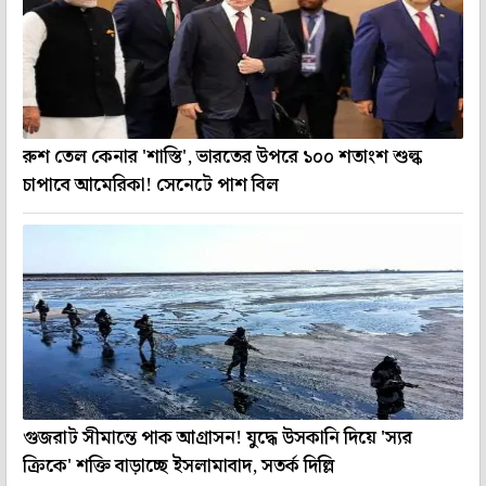
রুশ তেল কেনার 'শাস্তি', ভারতের উপরে ১০০ শতাংশ শুল্ক
চাপাবে আমেরিকা! সেনেটে পাশ বিল
গুজরাট সীমান্তে পাক আগ্রাসন! যুদ্ধে উসকানি দিয়ে 'স্যর
ক্রিকে' শক্তি বাড়াচ্ছে ইসলামাবাদ, সতর্ক দিল্লি