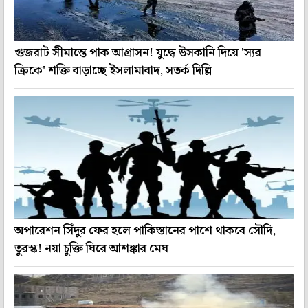
গুজরাট সীমান্তে পাক আগ্রাসন! যুদ্ধে উসকানি দিয়ে 'স্যর
ক্রিকে' শক্তি বাড়াচ্ছে ইসলামাবাদ, সতর্ক দিল্লি
অপারেশন সিঁদুর ফের হলে পাকিস্তানের পাশে থাকবে সৌদি,
তুরস্ক! নয়া চুক্তি ঘিরে আশঙ্কার মেঘ