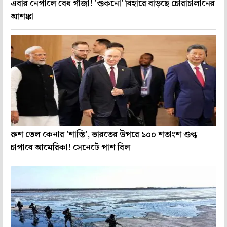
এবার নেপালে বৈধ গাঁজা! 'শুকনো' বিহারে বাড়ছে চোরাচালানের
আশঙ্কা
রুশ তেল কেনার 'শাস্তি', ভারতের উপরে ১০০ শতাংশ শুল্ক
চাপাবে আমেরিকা! সেনেটে পাশ বিল