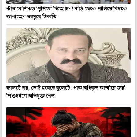
কীভাবে শিকড় 'পুড়িয়ে' দিচ্ছে চিন! বাড়ি থেকে পালিয়ে বিশ্বকে
জানাচ্ছেন ভবঘুরে তিব্বতি
ব্যালটে নয়, ভোট হয়েছে বুলেটে! পাক অধিকৃত কাশ্মীরে জয়ী
শিশুধর্ষণে অভিযুক্ত নেতা