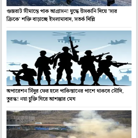
গুজরাট সীমান্তে পাক আগ্রাসন! যুদ্ধে উসকানি দিয়ে 'স্যর
ক্রিকে' শক্তি বাড়াচ্ছে ইসলামাবাদ, সতর্ক দিল্লি
অপারেশন সিঁদুর ফের হলে পাকিস্তানের পাশে থাকবে সৌদি,
তুরস্ক! নয়া চুক্তি ঘিরে আশঙ্কার মেঘ