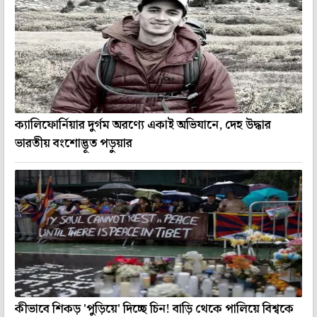
ক্যালিফোর্নিয়ার দুর্গম অরণ্যে একাই অভিযানে, দেহ উদ্ধার
ভারতীয় বংশোদ্ভূত পড়ুয়ার
কীভাবে শিকড় 'পুড়িয়ে' দিচ্ছে চিন! বাড়ি থেকে পালিয়ে বিশ্বকে