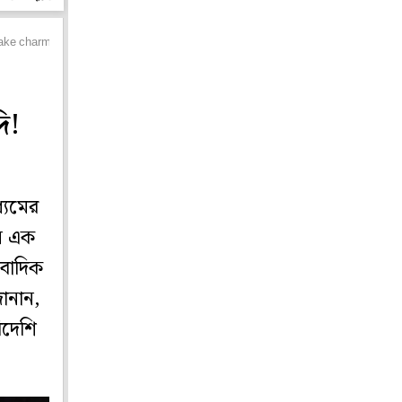
nake charmer
ি!
্যমের
েন এক
ংবাদিক
জানান,
িদেশি