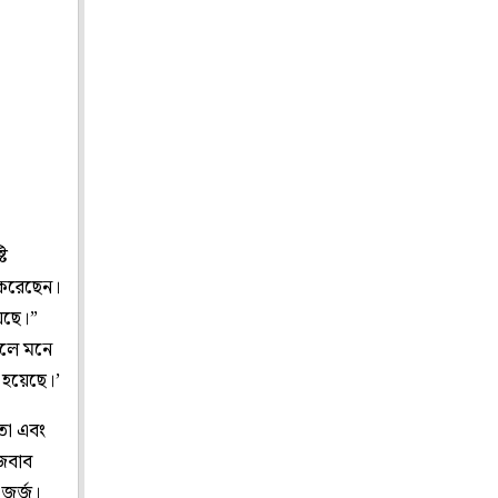
টি
 করেছেন।
েছে।”
বলে মনে
া হয়েছে।’
তা এবং
 জবাব
 জর্জ।