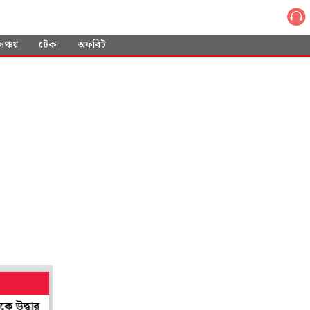
সঞ্চয়
টেক
অফবিট
ার মোবাইল
ছেলে হওয়ার পর থেকেই মেয়েতে অনীহা, ৮ বছরের বালিকাকে 