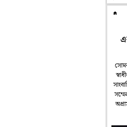
ব
এ
সোমব
স্বা
সাংবা
সম্মে
অপ্র