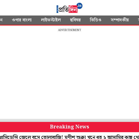
দন
ওপার বাংলা
লাইফস্টাইল
ছবিঘর
ভিডিও
সম্পাদকীয়
ADVERTISEMENT
Breaking News
সি জেলে বসে তোলাবাজি! মণীশ শুক্লা খুনে ধৃত ২ আসামির কাছ থেকে উদ্ধ