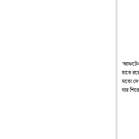
'আফটেনপো
হাতে রয়
মতো দেখত
যার শির