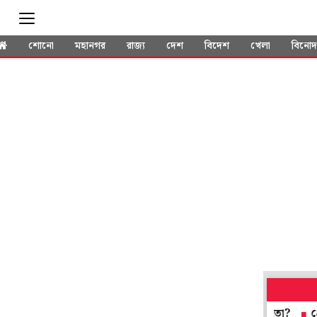
শোনো
মহানগর
রাজ্য
দেশ
বিদেশ
খেলা
বিনো
, আড্ডায় মশগুল খানাখন্দ, বৃষ্টি নামতেই নাজেহাল কেন জনতা?
প্রেসিডেন্