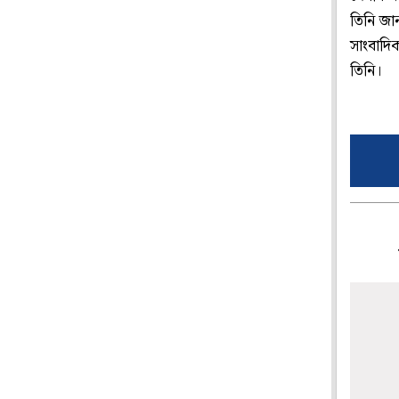
তিনি জান
সাংবাদি
তিনি।