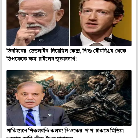
তিনদিনের 'ডেডলাইন' দিয়েছিল কেন্দ্র, শিশু যৌননিগ্রহ থেকে
ডিপফেকে ক্ষমা চাইলেন জুকারবার্গ!
পাকিস্তানে শিকলবন্দি কলম! পিওকের 'পাপ' ঢাকতে মিডিয়া-