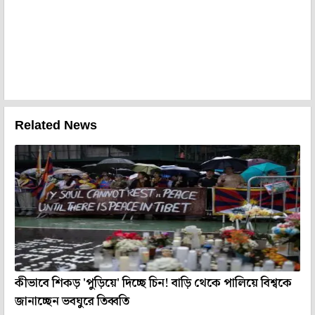
Related News
কীভাবে শিকড় 'পুড়িয়ে' দিচ্ছে চিন! বাড়ি থেকে পালিয়ে বিশ্বকে
জানাচ্ছেন ভবঘুরে তিব্বতি