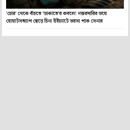
'চোর' থেকে বাঁচতে 'ডাকাতে'র কবলে! নজরদারির ভয়ে
হোয়াটসঅ্যাপ ছেড়ে চিনা উইচ্যাটে ভরসা পাক সেনার