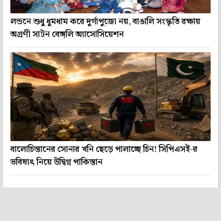
লন্ডনে শুধু ধুমধাম করে দুর্গাপুজো নয়, বাঙালি সংস্কৃতি রক্ষায়
অগ্রণী সাটন বেঙ্গলি অ্যাসোসিয়েশন
বালোচিস্তানের সোনার খনি ছেড়ে পালাচ্ছে চিন! সিপিএসই-র
ভবিষ্যৎ নিয়ে উদ্বিগ্ন পাকিস্তান