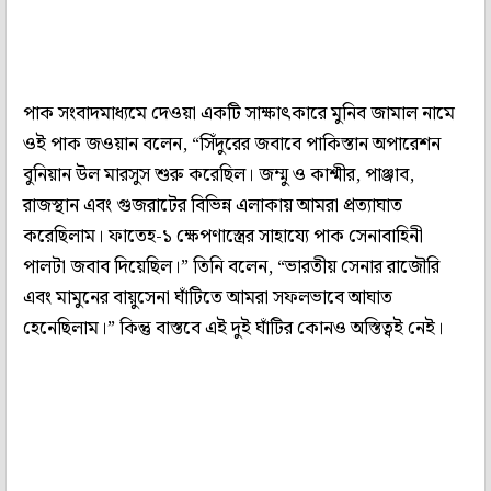
পাক সংবাদমাধ্যমে দেওয়া একটি সাক্ষাৎকারে মুনিব জামাল নামে
ওই পাক জওয়ান বলেন, “সিঁদুরের জবাবে পাকিস্তান অপারেশন
বুনিয়ান উল মারসুস শুরু করেছিল। জম্মু ও কাশ্মীর, পাঞ্জাব,
রাজস্থান এবং গুজরাটের বিভিন্ন এলাকায় আমরা প্রত্যাঘাত
করেছিলাম। ফাতেহ-১ ক্ষেপণাস্ত্রের সাহায্যে পাক সেনাবাহিনী
পালটা জবাব দিয়েছিল।” তিনি বলেন, “ভারতীয় সেনার রাজৌরি
এবং মামুনের বায়ুসেনা ঘাঁটিতে আমরা সফলভাবে আঘাত
হেনেছিলাম।” কিন্তু বাস্তবে এই দুই ঘাঁটির কোনও অস্তিত্বই নেই।