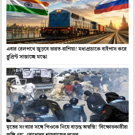
এবার রেলপথে জুড়বে ভারত-রাশিয়া! মধ্যপ্রাচ্যকে বাইপাস করে
ব্লুপ্রিন্ট সাজাচ্ছে মস্কো
মৃতের সংখ্যার সঙ্গে পিওকে নিয়ে বাড়ন্ত অস্বস্তি! ‘বিক্ষোভকারীরা
জঙ্গি নয়’, বোধোদয় শাহবাজের দলের