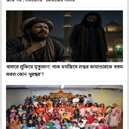
খাবারে লুকিয়ে মৃত্যুবাণ! পাক মসজিদে লস্কর কামান্ডারকে খতম
করল কোন ‘ধুরন্ধর’?