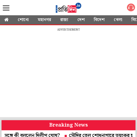
শোনো
মহানগর
রাজ্য
দেশ
বিদেশ
খেলা
বি
ADVERTISEMENT
Breaking News
 কী বললেন দিলীপ ঘোষ?
সৌদির তেল শোধনাগারে ভয়ংকর হামলা, চুক্তির