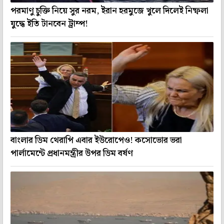
পরমাণু চুক্তি নিয়ে সুর নরম, ইরান হরমুজে খুলে দিলেই নিষ্ফলা
যুদ্ধে ইতি টানবেন ট্রাম্প!
বাংলার ডিম থেরাপি এবার ইউরোপেও! কসোভোর ভরা
পার্লামেন্টে প্রধানমন্ত্রীর উপর ডিম বর্ষণ