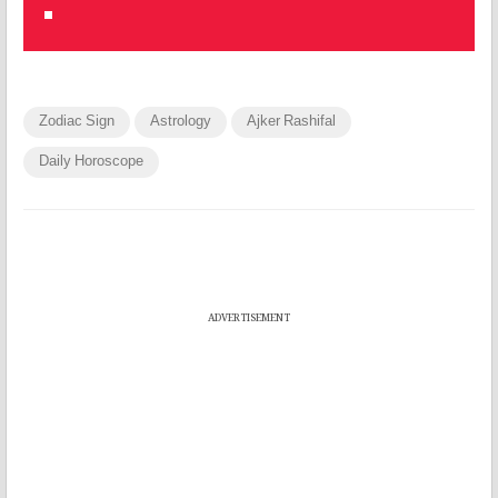
Zodiac Sign
Astrology
Ajker Rashifal
Daily Horoscope
ADVERTISEMENT