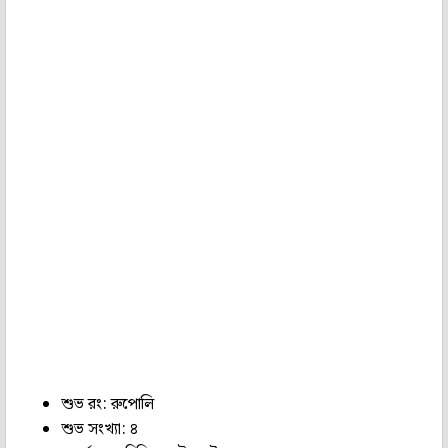
শুভ রং: রুপোলি
শুভ সংখ্যা: ৪