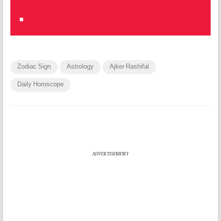
Zodiac Sign
Astrology
Ajker Rashifal
Daily Horoscope
ADVERTISEMENT