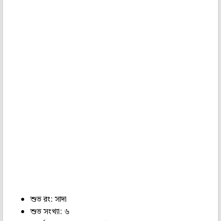
শুভ রং: সাদা
শুভ সংখ্যা: ৬