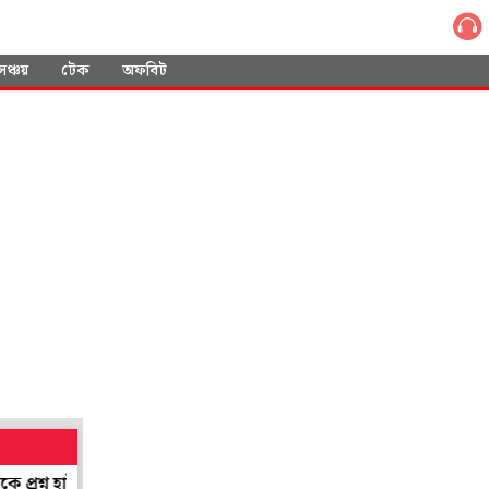
সঞ্চয়
টেক
অফবিট
 হাই কোর্টের
বর্ষার ঘন জঙ্গলে গা ঢাকা দেওয়া সুবিধার! মাওবাদীদের খুঁ