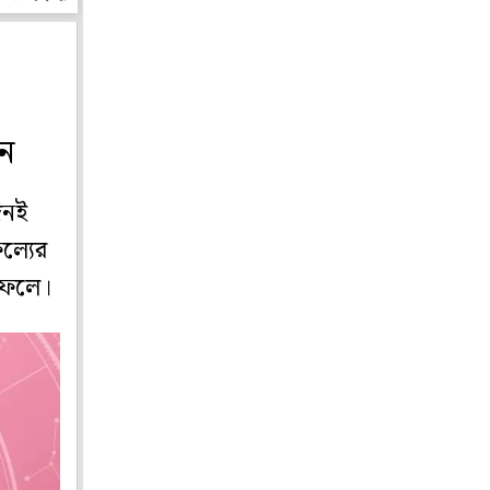
ন
িনই
ল্যের
িফলে।