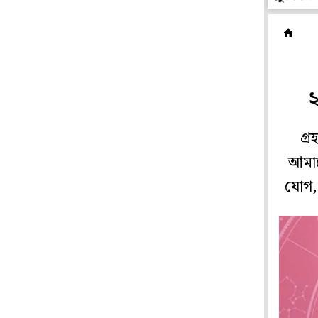
র
গ্
আমাদ
যোগ,