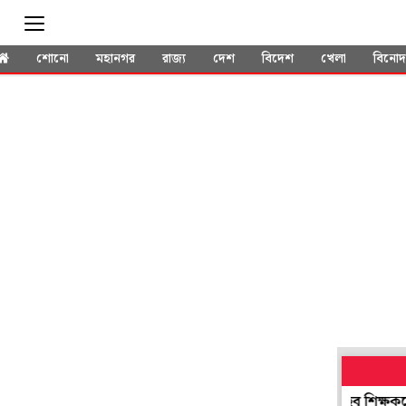
শোনো
মহানগর
রাজ্য
দেশ
বিদেশ
খেলা
বিনো
শ করলেও নিয়োগ হয়নি, 'ঘাস খেয়ে' প্রতিবাদ কেরলের হবু শিক্ষকদের
দ