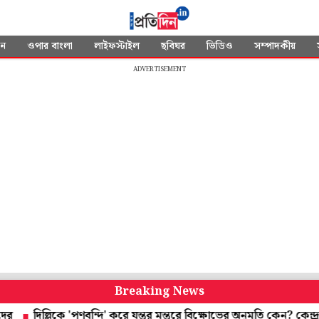
দন
ওপার বাংলা
লাইফস্টাইল
ছবিঘর
ভিডিও
সম্পাদকীয়
ADVERTISEMENT
Breaking News
িল্লিকে 'পণবন্দি' করে যন্তর মন্তরে বিক্ষোভের অনুমতি কেন? কেন্দ্রকে প্রশ্ন