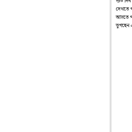
শুভ দিন
দেখতে পা
আসতে পা
ভুগছেন 