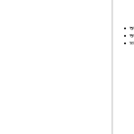
শু
শু
সত