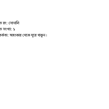
ভ রং: সোনালি
ভ সংখ্যা: ১
র্কতা: অহংকার থেকে দূরে থাকুন।