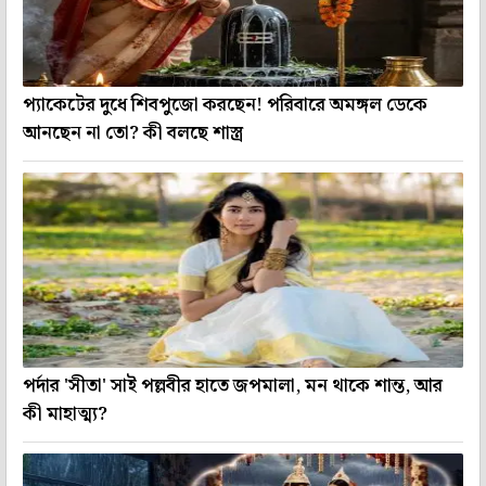
প্যাকেটের দুধে শিবপুজো করছেন! পরিবারে অমঙ্গল ডেকে
আনছেন না তো? কী বলছে শাস্ত্র
পর্দার 'সীতা' সাই পল্লবীর হাতে জপমালা, মন থাকে শান্ত, আর
কী মাহাত্ম্য?