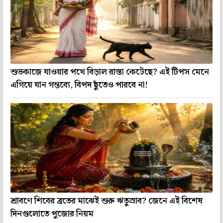
শুভকাজে যাওয়ার পথে বিড়াল রাস্তা কেটেছে? এই টিপস মেনে
এগিয়ে যান গন্তব্যে, বিপদ ছুঁতেও পারবে না!
শ্রাবণে শিবের ব্রতের মাঝেই শুরু ঋতুস্রাব? জেনে এই বিশেষ
দিনগুলোতে পুজোর নিয়ম