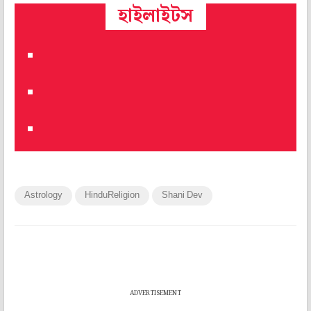
হাইলাইটস
Astrology
HinduReligion
Shani Dev
ADVERTISEMENT