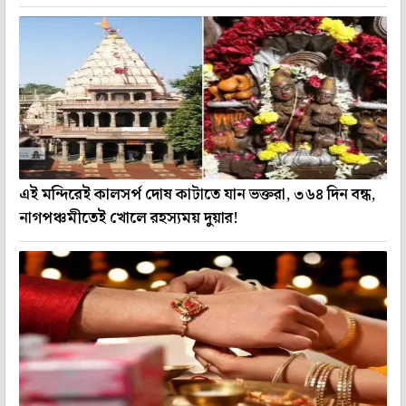
এই মন্দিরেই কালসর্প দোষ কাটাতে যান ভক্তরা, ৩৬৪ দিন বন্ধ,
নাগপঞ্চমীতেই খোলে রহস্যময় দুয়ার!