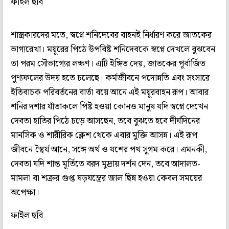
ফাইল ছবি
শাস্ত্রকারদের মতে, স্বপ্নে শনিদেবের বাহনই নির্ধারণ করে জাতকের
ভাগ্যরেখা। ময়ূরের পিঠে উপবিষ্ট শনিদেবকে স্বপ্নে দেখলে বুঝবেন
তা পরম সৌভাগ্যের লক্ষণ। এটি ইঙ্গিত দেয়, জাতকের পূর্বার্জিত
পুণ্যফলের উদয় হতে চলেছে। কর্মজীবনে পদোন্নতি এবং সংসারে
ইতিবাচক পরিবর্তনের বার্তা বয়ে আনে এই ময়ূরবাহন রূপ। আবার
শনির দশার যাঁতাকলে পিষ্ট হওয়া কোনও মানুষ যদি স্বপ্নে দেখেন
দেবতা হাতির পিঠে চড়ে আসছেন, তবে বুঝতে হবে দীর্ঘদিনের
মানসিক ও শারীরিক ক্লেশ থেকে এবার মুক্তি আসন্ন। এই রূপ
জীবনে স্থৈর্য আনে, সঙ্গে অর্থ ও যশের পথ সুগম করে। এমনকী,
দেবতা যদি শান্ত মূর্তিতে বরদ মুদ্রায় দর্শন দেন, তবে আদালত-
মামলা বা শত্রুর গুপ্ত ষড়যন্ত্রের জাল ছিন্ন হওয়া কেবল সময়ের
অপেক্ষা।
ফাইল ছবি