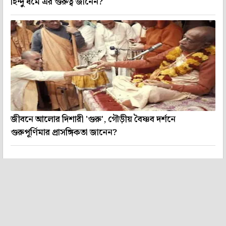
হিন্দু ধর্মে এর গুরুত্ব জানেন?
জীবনে আলোর দিশারী 'গুরু', গৌড়ীয় বৈষ্ণব দর্শনে
গুরুপূর্ণিমার প্রাসঙ্গিকতা জানেন?