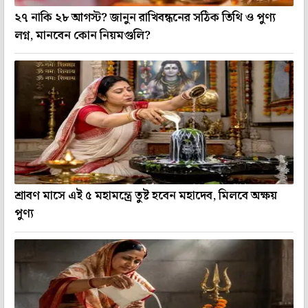
২৭ নাকি ২৮ আগস্ট? জানুন রাখিবন্ধনের সঠিক তিথি ও পুণ্য
লগ্ন, মানবেন কোন নিয়মগুলি?
শ্রাবণ মাসে এই ৫ মহামন্ত্রে তুষ্ট হবেন মহাদেব, মিলবে অক্ষয়
পুণ্য