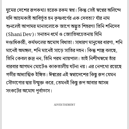
ঘুমের দেশের রূপকথা! হরেক রকম স্বপ্ন। কিন্তু সেই স্বপ্নের অলিন্দে
যদি আচমকাই আবির্ভূত হন কৃষ্ণবর্ণের এক দেবতা? যাঁর নাম
শুনলেই আপামর মানসলোকে জাগে অদ্ভুত শিহরণ! তিনি শনিদেব
(Shani Dev)। সনাতন ধর্মে ও জ্যোতিষচেতনায় যিনি
দণ্ডাধিকারী, কর্মফলের অমোঘ বিধাতা। সাধারণ মানুষের ধারণা, শনি
মানেই অমঙ্গল, শনি মানেই সাড়ে সাতির দহন। কিন্তু শাস্ত্র বলছে,
তিনি কেবল রুদ্র নন, তিনি পরম ন্যায়পাল। তাই নিশীথস্বপ্নে তাঁর
বারবার আগমন মোটেও কাকতালীয় ঘটনা নয়। এর নেপথ্যে রয়েছে
গভীর আধ্যাত্মিক ইঙ্গিত। ঈশ্বরের এই স্বপ্নাদেশের কিছু রূপ যেমন
সৌভাগ্যের দ্বার উন্মুক্ত করে, তেমনই কিছু রূপ আবার আসন্ন
সংকটের অমোঘ পূর্বাভাস।
ADVERTISEMENT