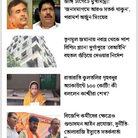
জঙ্গি টার্গেটে মুখ্যমন্ত্রী!
'জনসমাগমে আরও সতর্ক থাকুন',
পরামর্শ অর্জুন সিংয়ের
তৃণমূল জমানায় নবান্ন থেকে পাশ
বিল্ডিং প্ল্যান! দুর্গাপুরে 'বেআইনি'
বহুতল গুঁড়িয়ে দেওয়ার নির্দেশ
রাতারাতি কুলতলির গৃহবধূর
অ্যাকাউন্টে ১০০ কোটি! কী
বললেন কাশ্মীরা শেখ?
বিজেপি কর্মীদের ক্ষেত্রেও
গুন্ডাদমন আইন প্রযোজ্য, দুর্নীতি-
তোলাবাজি ইস্যুতে সতর্কবার্তা