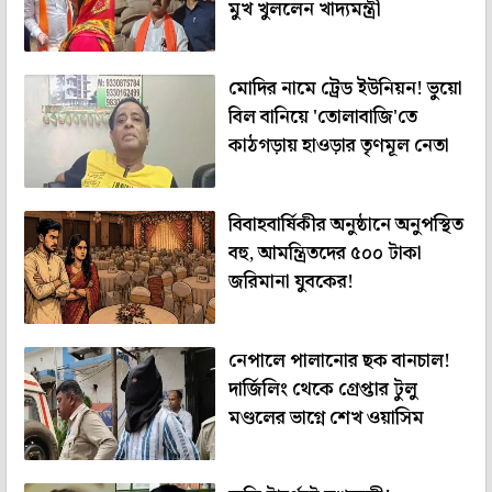
মুখ খুললেন খাদ্যমন্ত্রী
মোদির নামে ট্রেড ইউনিয়ন! ভুয়ো
বিল বানিয়ে 'তোলাবাজি'তে
কাঠগড়ায় হাওড়ার তৃণমূল নেতা
বিবাহবার্ষিকীর অনুষ্ঠানে অনুপস্থিত
বহু, আমন্ত্রিতদের ৫০০ টাকা
জরিমানা যুবকের!
নেপালে পালানোর ছক বানচাল!
দার্জিলিং থেকে গ্রেপ্তার টুলু
মণ্ডলের ভাগ্নে শেখ ওয়াসিম