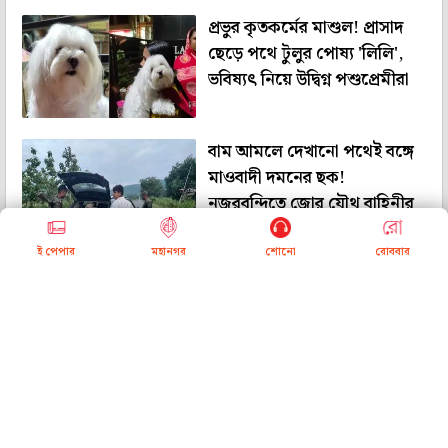
প্রভুর কৃতকর্মের মাশুল! প্রাসাদ
ছেড়ে পথে টুলুর পোষ্য 'লিলি',
ভবিষ্যৎ নিয়ে উদ্বিগ্ন পশুপ্রেমীরা
বাম আমলে দেখানো পথেই বঙ্গে
মাওবাদী দমনের ছক!
নজরবন্দিতে জোর যৌথ বাহিনীর
ই পেপার
মহানগর
শোনো
রোববার
সপ্তাহান্তে স্বস্তি, সোমেই ফের
দুর্যোগ! দক্ষিণের কোন কোন
জেলায় জারি সতর্কতা, উত্তরের
হাওয়া কেমন?
সঞ্চয়ের প্রথম পাঠ স্কুলেই!
মুর্শিদাবাদের প্রাথমিক স্কুলে খুলল