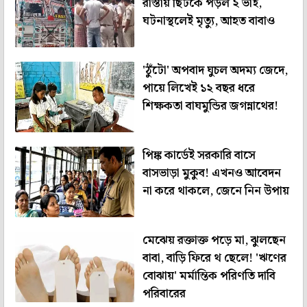
রাস্তায় ছিটকে পড়ল ২ ভাই,
ঘটনাস্থলেই মৃত্যু, আহত বাবাও
'ঠুঁটো' অপবাদ ঘুচল অদম্য জেদে,
পায়ে লিখেই ১২ বছর ধরে
শিক্ষকতা বাঘমুন্ডির জগন্নাথের!
পিঙ্ক কার্ডেই সরকারি বাসে
বাসভাড়া মুকুব! এখনও আবেদন
না করে থাকলে, জেনে নিন উপায়
মেঝেয় রক্তাক্ত পড়ে মা, ঝুলছেন
বাবা, বাড়ি ফিরে থ ছেলে! 'ঋণের
বোঝায়' মর্মান্তিক পরিণতি দাবি
পরিবারের