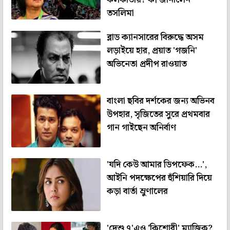
তসলিমা
ব্লাড ক্যানসারের বিরুদ্ধে অসম
লড়াইয়ে হার, প্রয়াত 'গজনি'
অভিনেতা প্রদীপ রাওয়াত
বাংলা ছবির দর্শকের জন্য অভিনব
উপহার, সৃজিতের সুরে প্রথমবার
গান গাইছেন অনির্বাণ
'যদি কেউ আমার ডিপফেক...',
আইনি পদক্ষেপের হুঁশিয়ারি দিয়ে
কড়া বার্তা ম্রুণালের
'দেশু ৭'এও 'কিশোরী' ম্যাজিক?