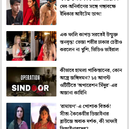
দেব-অনির্বাণের সঙ্গে গঙ্গাবক্ষে
ইধিকার আইটেম ডান্স!
এক ফালি কাপড় সরতেই উন্মুক্ত
স্তনবৃন্ত! ভেজা শরীর ঢাকার চেষ্টাও
করলেন না খুশি, ভিডিও ভাইরাল
কীভাবে হামলা পাকিস্তানের, কোন
অস্ত্রে জঙ্গিদমন? ১৫ আগস্ট
ওটিটিতে 'অপারেশন সিঁদুর'-এর
অজানা কাহিনি
'রামায়ণ'-এ পোশাক বিতর্ক!
সীতা-কৈকেয়ীর ডিজাইনার
ব্লাউজে অবাক দর্শক, কী সাফাই
ডিজাইনারদের?