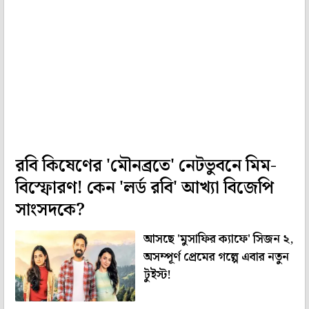
রবি কিষেণের 'মৌনব্রতে' নেটভুবনে মিম-
বিস্ফোরণ! কেন 'লর্ড রবি' আখ্যা বিজেপি
সাংসদকে?
আসছে 'মুসাফির ক্যাফে' সিজন ২,
অসম্পূর্ণ প্রেমের গল্পে এবার নতুন
টুইস্ট!