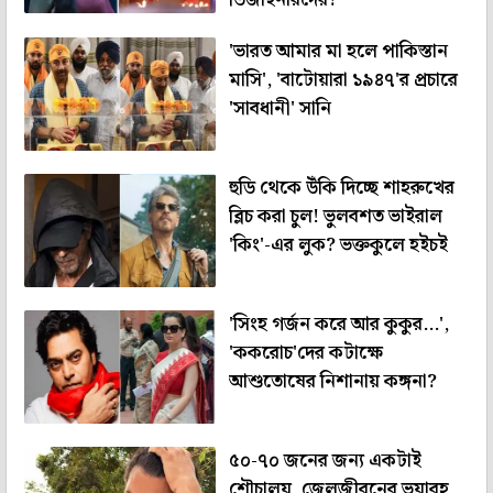
'ভারত আমার মা হলে পাকিস্তান
মাসি', 'বাটোয়ারা ১৯৪৭'র প্রচারে
'সাবধানী' সানি
হুডি থেকে উঁকি দিচ্ছে শাহরুখের
ব্লিচ করা চুল! ভুলবশত ভাইরাল
'কিং'-এর লুক? ভক্তকুলে হইচই
'সিংহ গর্জন করে আর কুকুর...',
'ককরোচ'দের কটাক্ষে
আশুতোষের নিশানায় কঙ্গনা?
৫০-৭০ জনের জন্য একটাই
শৌচালয়, জেলজীবনের ভয়াবহ