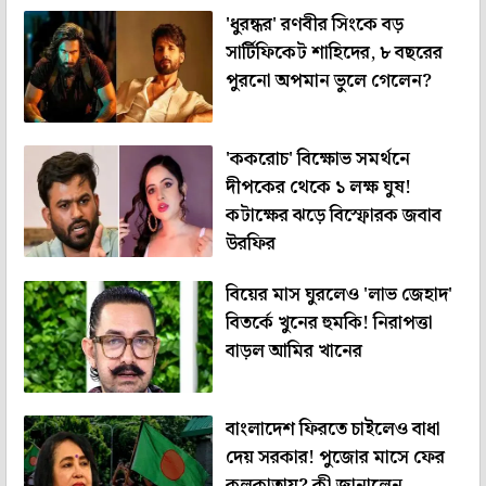
'ধুরন্ধর' রণবীর সিংকে বড়
সার্টিফিকেট শাহিদের, ৮ বছরের
পুরনো অপমান ভুলে গেলেন?
'ককরোচ' বিক্ষোভ সমর্থনে
দীপকের থেকে ১ লক্ষ ঘুষ!
কটাক্ষের ঝড়ে বিস্ফোরক জবাব
উরফির
বিয়ের মাস ঘুরলেও 'লাভ জেহাদ'
বিতর্কে খুনের হুমকি! নিরাপত্তা
বাড়ল আমির খানের
বাংলাদেশ ফিরতে চাইলেও বাধা
দেয় সরকার! পুজোর মাসে ফের
কলকাতায়? কী জানালেন