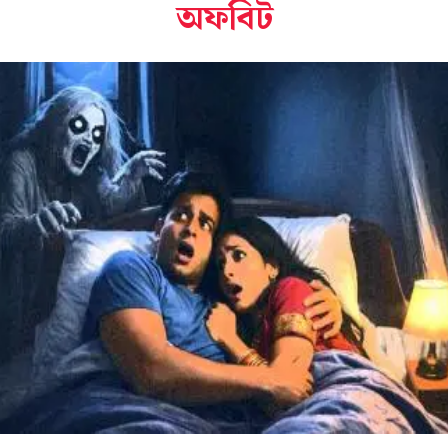
অফবিট