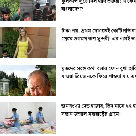
ফুলকপি লুটে নিল হাদি ভক্তরা! এ কে
বাংলাদেশ?
টাকা নয়, প্রথম দেখাতেই কোটিপতি ব
প্রেমে ডগমগ রুশ সুন্দরী! এর নামই ভ
মৃতদের সঙ্গে কথা বলার ফোন বুথ! হার
যাওয়া প্রিয়জনকে ফিরে পাওয়া যায় এ
জনসংখ্যা দেড় হাজার, তিন মাসে ২৭ হ
সন্তান জন্মাল মহারাষ্ট্রের গ্রামে!