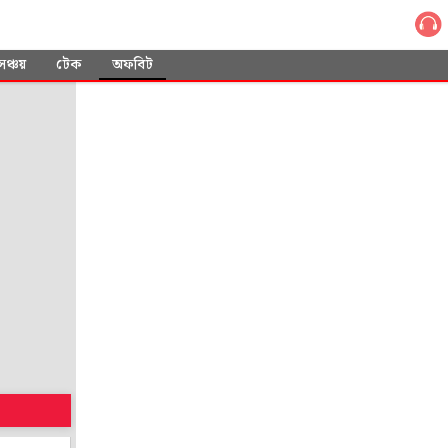
সঞ্চয়
টেক
অফবিট