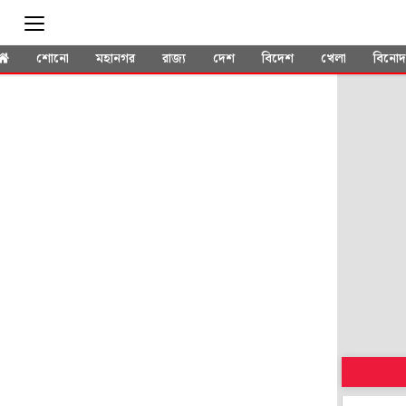
শোনো
মহানগর
রাজ্য
দেশ
বিদেশ
খেলা
বিনো