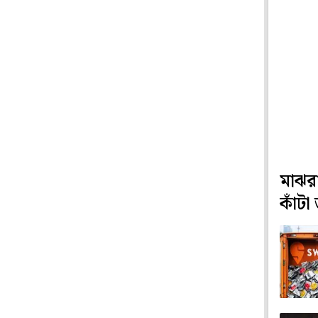
মাঝরা
কাঁটা