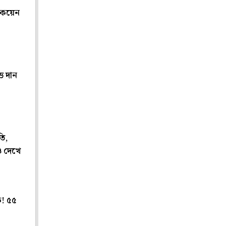
 কয়েন
ড দান
ি,
ও দেখে
ক! ৫৫