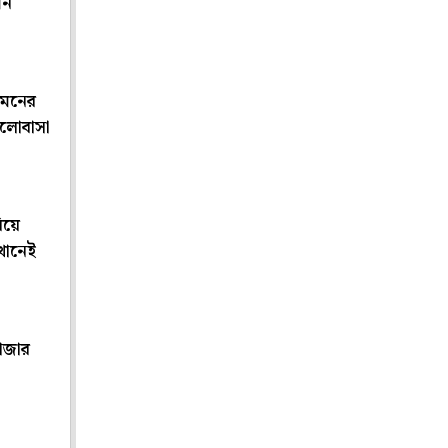
মন
ামনের
ালোবাসা
িয়ে
খানেই
াজার