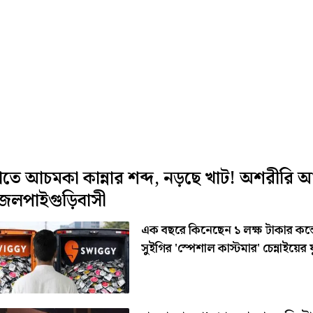
তে আচমকা কান্নার শব্দ, নড়ছে খাট! অশরীরি আ
 জলপাইগুড়িবাসী
এক বছরে কিনেছেন ১ লক্ষ টাকার কন্
সুইগির 'স্পেশাল কাস্টমার' চেন্নাইয়ের