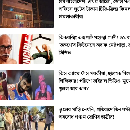
হায় বাংলাদেশ! প্রথম আলো, ডেলি স্ট
অফিসে লুটের টাকায় টিভি-ফ্রিজ কিন
হামলাকারীরা
কিকবক্সিং এক্সপার্ট মহাত্মা গান্ধী! ৬১
'তরুণে'র ফিটনেসে অবাক নেটপাড়া, 
ভিডিও
কিস ক্যামে ফাঁস পরকীয়া, ছাত্রকে বিয়
শিক্ষিকার! পঁচিশে ভাইরাল ভিডিও 'মু
খুলল আর কার?
স্কুলের গাড়ি নেয়নি, প্রতিবাদে তিন ঘণ্
অবরোধ পঞ্চম শ্রেণির ছাত্রীর!