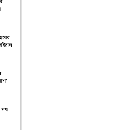
ার
ল
 বছরের
ভাইরাল
ে
খোশ'
টা পথ