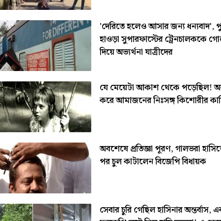
'দেরিতে হলেও আসার জন্য ধন্যবাদ', প
হাওড়া সুপারফাস্টের ট্রেনচালককে গ
দিয়ে অভ্যর্থনা যাত্রীদের
যে মেয়েটা আকাশ থেকে পড়েছিল! 
করে আমাজনের নিঃসঙ্গ কিশোরীর কাহ
অবশেষে প্রতিজ্ঞা পূরণ, গালভরা হাসি
পর চুল কাটালেন বিজেপি বিধায়ক
সেবার চুরি গেছিল হাসিনার অন্তর্বাস, এ