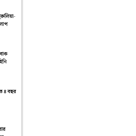
ুরুলিয়া-
োলাপ
অবাক
িনি
তে ৪ বছর
বার