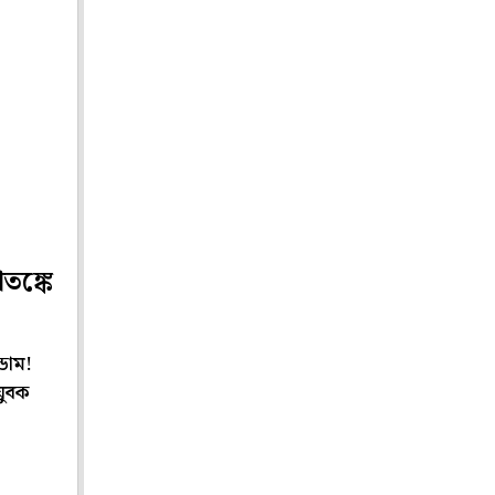
তঙ্কে
ডোম!
 যুবক