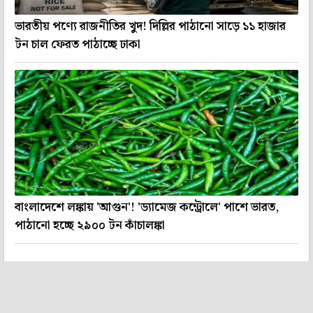
ভারতীয় পণ্যে রাজনীতির খুদ! দিল্লির পাঠানো সাড়ে ১১ হাজার
টন চাল ফেরত পাঠাচ্ছে ঢাকা
বাংলাদেশে লঙ্কায় 'আগুন'! 'ড্যামেজ কন্ট্রোলে' পাশে ভারত,
পাঠানো হচ্ছে ২৯০০ টন কাঁচালঙ্কা