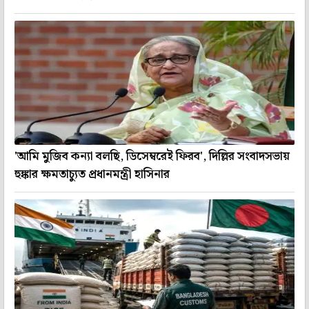
'আমি মুজিব কন্যা বলছি, ডিসেম্বরেই ফিরব', দিল্লির সংবাদসভায়
হুঙ্কার ক্ষমতাচ্যুত প্রধানমন্ত্রী হাসিনার