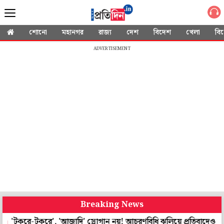
শোনো
মহানগর
রাজ্য
দেশ
বিদেশ
খেলা
বি
ADVERTISEMENT
Breaking News
-টুকরে', 'আজাদি' স্লোগান নয়! আচরণবিধি ঝুলিয়ে প্রতিবাদেও দেশভক্তির 