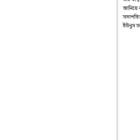
জানিয়ে ক
সভাপতিত
ইউনুস স