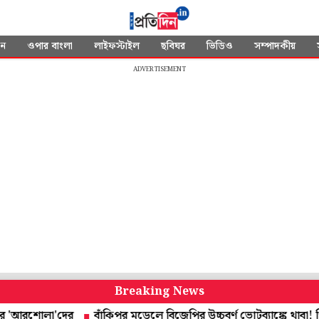
দন
ওপার বাংলা
লাইফস্টাইল
ছবিঘর
ভিডিও
সম্পাদকীয়
ADVERTISEMENT
Breaking News
রশোলা'দের
বাঁকিপুর মডেলে বিজেপির উচ্চবর্ণ ভোটব্যাঙ্কে থাবা! পিডিএ-র ন