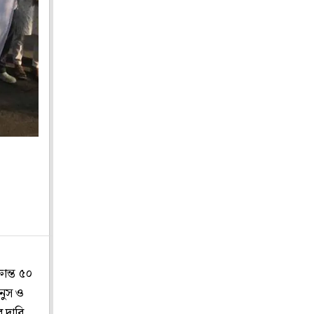
ান্ত ৫০
উনুস ও
র দাবি