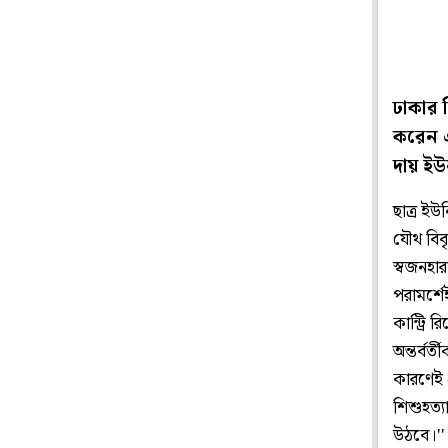
ঢাকার ম
করেন এ
দায় ইউ
ছাত্র ই
যৌথ বিব
স্বজনহা
পরামর্শ
কান্ট্রি
অন্তর্বর
কারণেই 
শিশুহত্
উঠবে।''