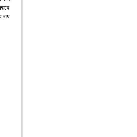
ন্ধনে
র দায়