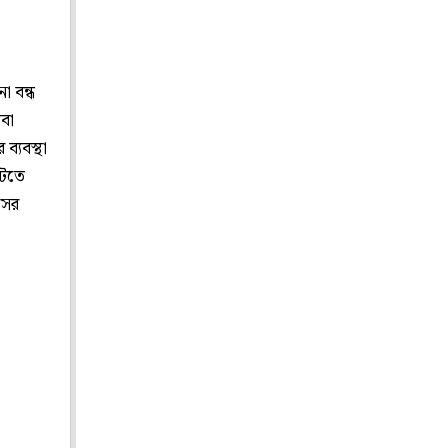
 বন্ধ
েবা
ব্যবস্থা
ঘটতে
সের