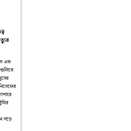
্ব
্যুর
শুভ এক
লগুলিতে
নুসের
উনিসেফের
্যাপারে
তুমির
লন গড়ে