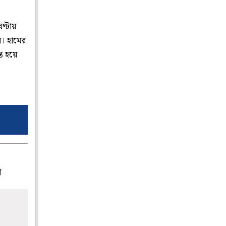
ঘণ্টায়
ল। হামের
ত হয়ে
প