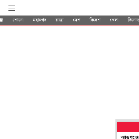
শোনো
মহানগর
রাজ্য
দেশ
বিদেশ
খেলা
বিনো
শ্নফাঁস থেকে পরীক্ষায় দুর্নীতি! এবার হেমন্তের পদত্যাগ দাবি ঝাড়খণ্ডের 'আ