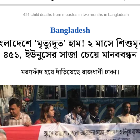
পার বাংলা
451 child deaths from measles in two months in bangladesh
Bangladesh
ংলাদেশে 'মৃত্যুদূত' হাম! ২ মাসে শিশুমৃত
৪৫১, ইউনুসের সাজা চেয়ে মানববন্ধন
মরণফাঁদ হয়ে দাঁড়িয়েছে রাজধানী ঢাকা।