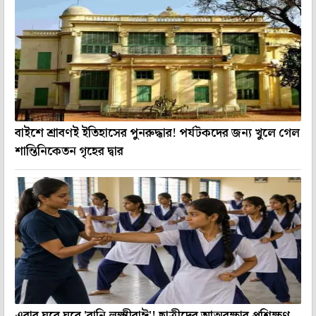
বাইশে শ্রাবণই ইতিহাসের পুনরুদ্ধার! পর্যটকদের জন্য খুলে গেল
শান্তিনিকেতন গৃহের দ্বার
এবার ঘরে ঘরে 'রানি লক্ষ্মীবাঈ'! ছাত্রীদের আত্মরক্ষার প্রশিক্ষণ