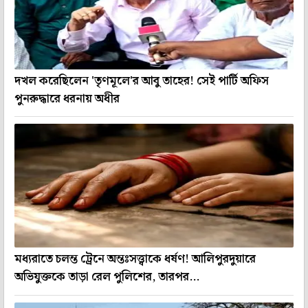
দখল করেছিলেন 'তৃণমূলে'র আবু তাহের! সেই পার্টি অফিস
পুনরুদ্ধারে ধরনায় অধীর
মধ্যরাতে চলন্ত ট্রেনে অন্তঃসত্ত্বাকে ধর্ষণ! আলিপুরদুয়ারে
অভিযুক্তকে তাড়া রেল পুলিশের, তারপর...