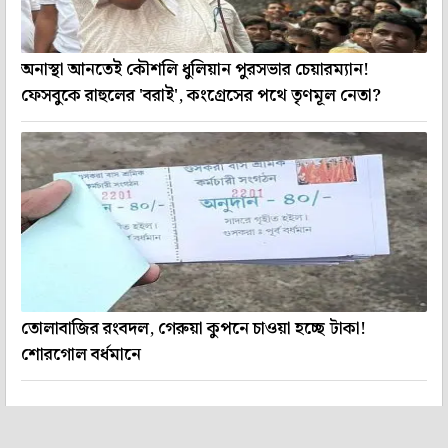
অনাস্থা আনতেই কৌশলি ধুলিয়ান পুরসভার চেয়ারম্যান!
ফেসবুকে রাহুলের 'বরাই', কংগ্রেসের পথে তৃণমূল নেতা?
তোলাবাজির রংবদল, গেরুয়া কুপনে চাওয়া হচ্ছে টাকা!
শোরগোল বর্ধমানে