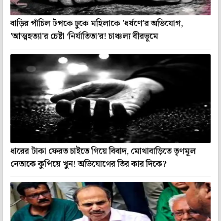
বাড়ির পাঁচিল টপকে ঢুকে মহিলাকে 'ধর্ষণে'র অভিযোগ,
'আত্মহত্যা'র চেষ্টা ‘নির্যাতিতা’র! চাঞ্চল্য বীরভূমে
ধারের টাকা ফেরত চাইতে গিয়ে বিবাদ, মোথাবাড়িতে তৃণমূল
নেতাকে কুপিয়ে খুন! অভিযোগের তির কার দিকে?