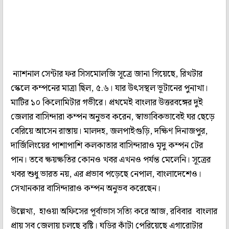
ন্যাশনাল সেন্টার ফর সিসমোলজি সূত্রে জানা গিয়েছে, রিখটার
স্কেলে কম্পনের মাত্রা ছিল, ৫.৬। যার উৎসস্থল ভূটানের পুনাখা।
মাটির ১০ কিলোমিটার গভীরে। প্রথমেই বাংলার উত্তরবঙ্গের দুই
জেলার বাসিন্দারা কম্পন অনুভব করেন, স্বাভাবিকভাবেই ঘর ছেড়ে
বেরিয়ে আসেন রাস্তায়। মালদহ, জলপাইগুড়ি, দক্ষিণ দিনাজপুর,
দার্জিলিংয়ের পাশাপাশি কলকাতার বাসিন্দারাও মৃদু কম্পন টের
পান। তবে ক্ষয়ক্ষতির কোনও খবর এখনও পর্যন্ত মেলেনি। সূত্রের
খবর শুধু ভারত নয়, এর প্রভাব পড়েছে নেপাল, বাংলাদেশেও।
সেখানকার বাসিন্দারাও কম্পন অনুভব করেছেন।
উল্লেখ্য, হাওয়া অফিসের পূর্বাভাস সত্যি করে আজ, রবিবার বাংলার
প্রায় সব জেলায় চলছে বৃষ্টি। ঘড়ির কাঁটা পেরিয়েছে এগারোটার