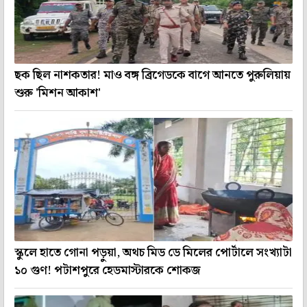
ছক ছিল নাশকতার! মাও বঙ্গ ব্রিগেডকে বাগে আনতে পুরুলিয়ায়
শুরু 'মিশন আকাশ'
স্কুলে হাতে গোনা পড়ুয়া, অথচ মিড ডে মিলের পোর্টালে সংখ্যাটা
১০ গুণ! পটাশপুরে হেডমাস্টারকে শোকজ