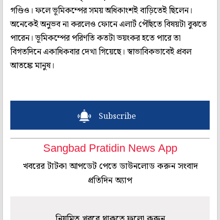
গণ্ডিও। ফলে ভূমিকম্পের সময় অধিকাংশই বাড়িতেই ছিলেন।
অনেকেই অনুভব না করলেও ফোনে এলার্ট পৌঁছতে বিষয়টা বুঝতে
পারেন। ভূমিকম্পের পরিণতি কতটা ভয়ংকর হতে পারে তা
বিগতদিনে একাধিকবার দেখা গিয়েছে। স্বাভাবিকভাবেই প্রবল
আতঙ্কে মানুষ।
Subscribe
Sangbad Pratidin News App
খবরের টাটকা আপডেট পেতে ডাউনলোড করুন সংবাদ
প্রতিদিন অ্যাপ
নিয়মিত খবরে থাকতে ফলো করুন