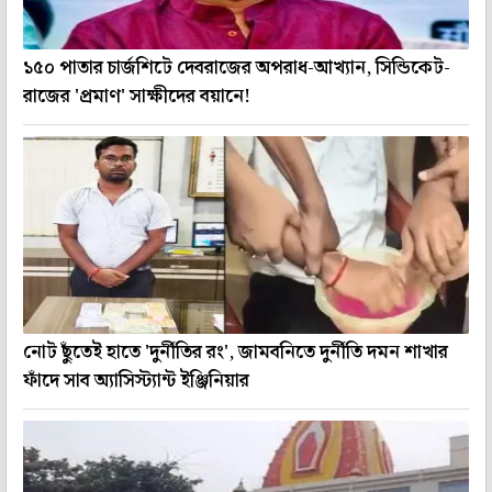
১৫০ পাতার চার্জশিটে দেবরাজের অপরাধ-আখ্যান, সিন্ডিকেট-
রাজের 'প্রমাণ' সাক্ষীদের বয়ানে!
নোট ছুঁতেই হাতে 'দুর্নীতির রং', জামবনিতে দুর্নীতি দমন শাখার
ফাঁদে সাব অ্যাসিস্ট্যান্ট ইঞ্জিনিয়ার