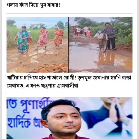
গলায় ফাঁস দিয়ে খুন বাবার!
খাটিয়ায় চাপিয়ে হাসপাতালে রোগী! তৃণমূল জমানায় হয়নি রাস্তা
মেরামত, এখনও যন্ত্রণায় গ্রামবাসীরা