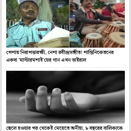
পেশায় নিরাপত্তারক্ষী, নেশা রবীন্দ্রসঙ্গীত! শান্তিনিকেতনের
একদা 'মাস্টারমশাই'য়ের গান এখন ভাইরাল
ছেলে হওয়ার পর থেকেই মেয়েতে অনীহা, ৮ বছরের বালিকাকে