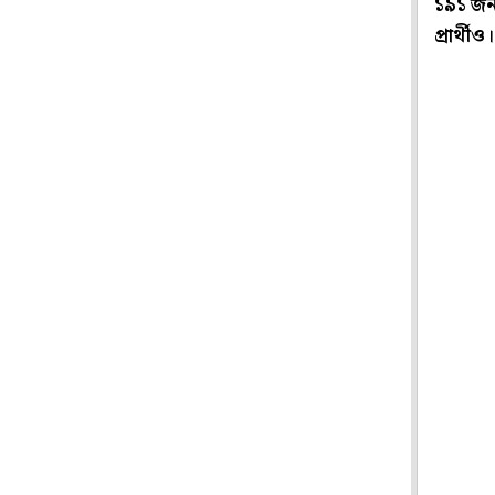
১৯১ জন
প্রার্থীও