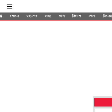
শোনো
মহানগর
রাজ্য
দেশ
বিদেশ
খেলা
বিনো