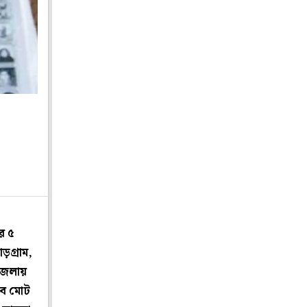
র ৫
়গ্রাম,
 জেলায়
হবে মোট