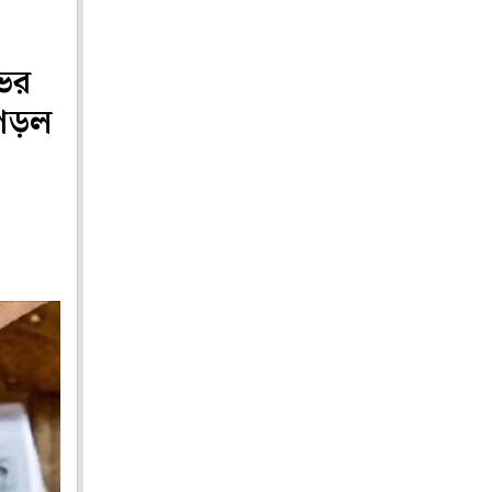
ভর
 পড়ল