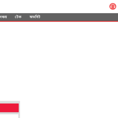
সঞ্চয়
টেক
অফবিট