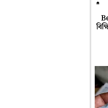
রা
B
বিক্