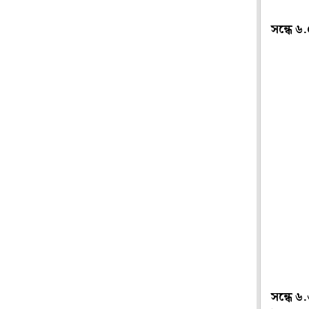
সন্ধে ৬
সন্ধে ৬