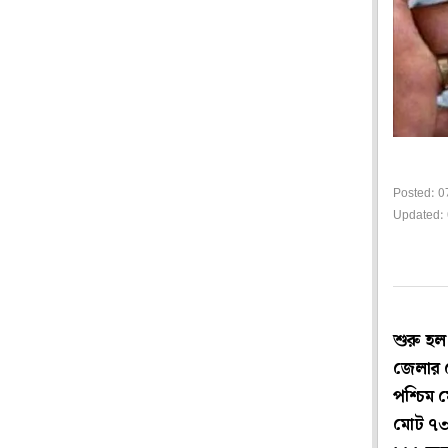
Posted: 0
Updated: 
শুরু হল
জেলার ম
পশ্চিম 
মোট ৭৩০